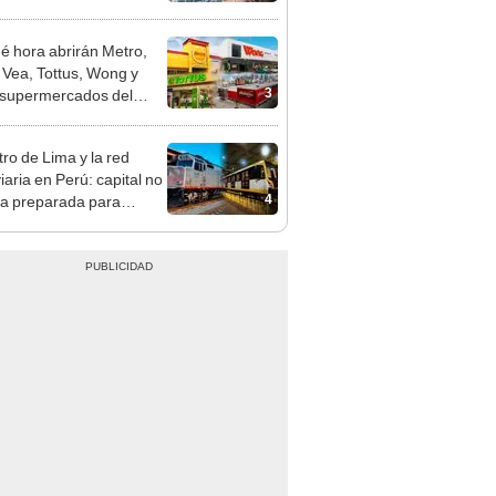
opi multó a la empresa
ás de S/ 19.000
é hora abrirán Metro,
 Vea, Tottus, Wong y
3
 supermercados del
este 28 y 29 de julio?
tro de Lima y la red
iaria en Perú: capital no
4
ía preparada para
porte de trenes, advierte
to