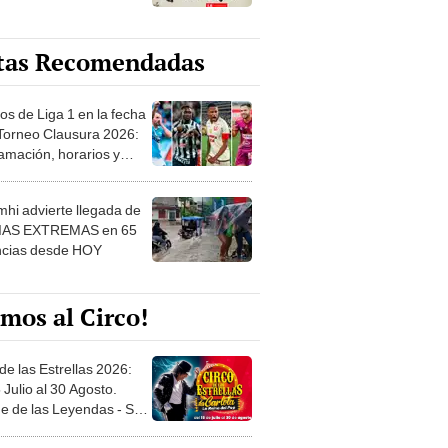
tas Recomendadas
os de Liga 1 en la fecha
 Torneo Clausura 2026:
amación, horarios y
 ver
hi advierte llegada de
IAS EXTREMAS en 65
ncias desde HOY
mos al Circo!
de las Estrellas 2026:
 Julio al 30 Agosto.
e de las Leyendas - San
l