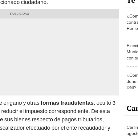
Te 
encionado ciudadano.
¿Cómo
contra
Reni
Elecc
Munic
con tu
miemb
de oct
¿Cómo
la O
denun
DNI?
e engaño y otras
formas fraudulentas
, ocultó 3
Car
 reducir el impuesto correspondiente. De esta
de sus bienes respecto de pagos tributarios,
fiscalizador efectuado por el ente recaudador y
Carlin
agost