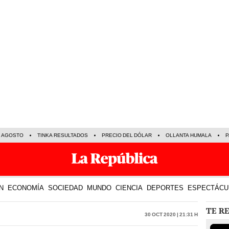
E AGOSTO
TINKA RESULTADOS
PRECIO DEL DÓLAR
OLLANTA HUMALA
P
N
ECONOMÍA
SOCIEDAD
MUNDO
CIENCIA
DEPORTES
ESPECTÁCU
TE R
30 Oct 2020 | 21:31 h