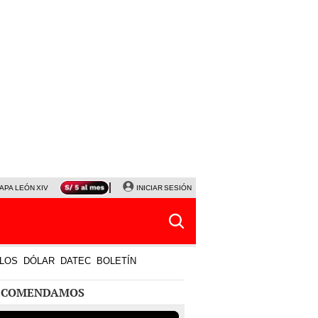
APA LEÓN XIV
NALDY SALDAÑA
INICIAR SESIÓN
LA BELLA LUZ
MAGALY MEDINA
HORÓS
LOS
DÓLAR
DATEC
BOLETÍN
ECOMENDAMOS