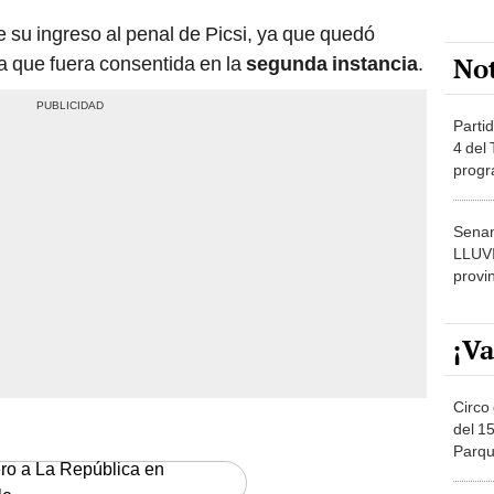
su ingreso al penal de Picsi, ya que quedó
No
a que fuera consentida en la
segunda instancia
.
Partid
4 del
progr
dónde
Senam
LLUV
provi
¡Va
Circo 
del 15
Parqu
ero a La República en
Migue