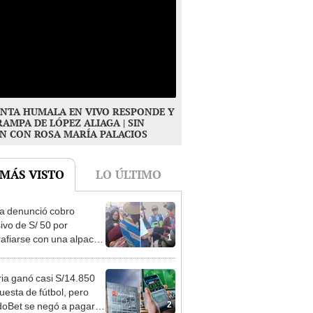
NTA HUMALA EN VIVO RESPONDE Y
RAMPA DE LÓPEZ ALIAGA | SIN
N CON ROSA MARÍA PALACIOS
 MÁS VISTO
LO ÚLTIMO
ta denunció cobro
ivo de S/ 50 por
1
rafiarse con una alpaca
sco y Serenazgo
eró el dinero
ia ganó casi S/14.850
uesta de fútbol, pero
2
oBet se negó a pagar: