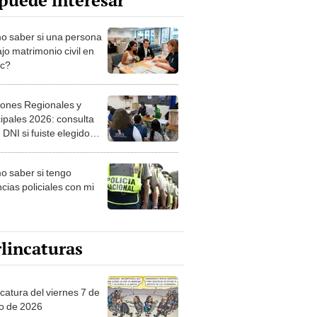
puede interesar
 saber si una persona
jo matrimonio civil en
ec?
iones Regionales y
ipales 2026: consulta
 DNI si fuiste elegido
ro de mesa para este 4
ubre en el link oficial de
 saber si tengo
NPE
cias policiales con mi
lincaturas
catura del viernes 7 de
o de 2026