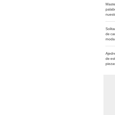
Maste
palab
nuest
Solita
de ca
moda.
demue
Ajedre
de es
piezas
consi