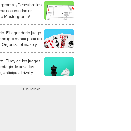
rgrama: ¡Descubre las
ras escondidas en
ro Mastergrama!
rio: El legendario juego
rtas que nunca pasa de
 Organiza el mazo y
stra tu habilidad.
z: El rey de los juegos
trategia. Mueve tus
, anticipa al rival y
gue el jaque mate.