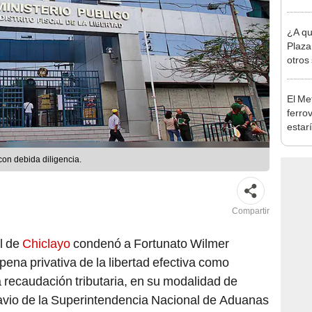
Indec
con m
¿A qu
Plaza
otros
Perú 
El Me
ferrov
estar
trans
exper
con debida diligencia.
Compartir
l de
Chiclayo
condenó a Fortunato Wilmer
na privativa de la libertad efectiva como
la recaudación tributaria, en su modalidad de
ravio de la Superintendencia Nacional de Aduanas