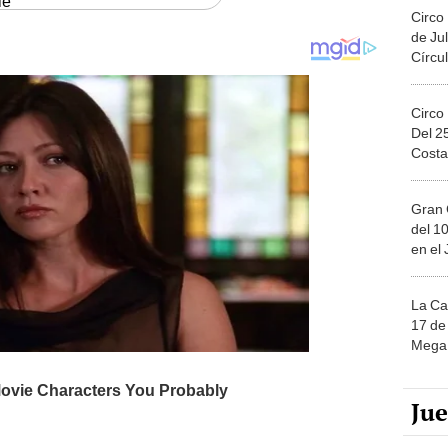
le
Circo
de Jul
Círcul
Circo
Del 2
Costa
Gran 
del 10
en el
La Ca
17 de 
Mega 
Ju