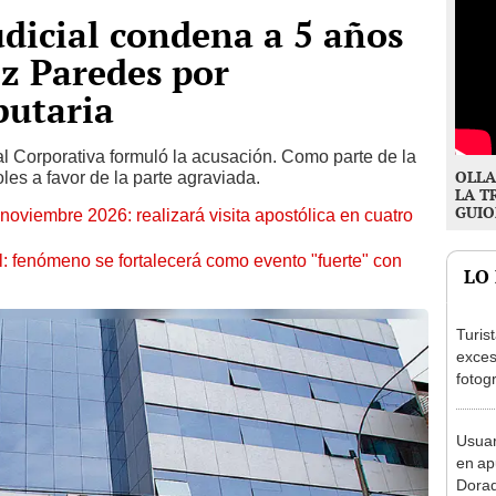
udicial condena a 5 años
z Paredes por
butaria
l Corporativa formuló la acusación. Como parte de la
OLLA
es a favor de la parte agraviada.
LA T
GUIO
oviembre 2026: realizará visita apostólica en cuatro
: fenómeno se fortalecerá como evento "fuerte" con
LO
Turis
exces
fotog
en Cu
recup
Usuar
en ap
Dorad