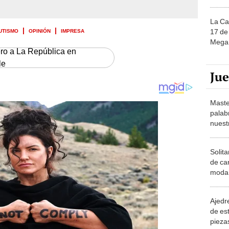
La Ca
AUTISMO
OPINIÓN
IMPRESA
17 de 
Mega 
ero a La República en
le
Ju
Maste
palab
nuest
Solita
de ca
moda.
demue
Ajedre
de es
piezas