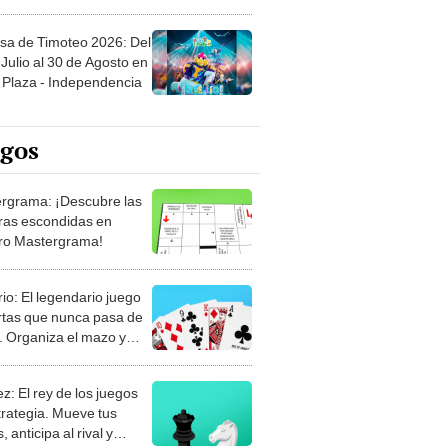
sa de Timoteo 2026: Del
Julio al 30 de Agosto en
Plaza - Independencia
egos
rgrama: ¡Descubre las
ras escondidas en
ro Mastergrama!
rio: El legendario juego
rtas que nunca pasa de
 Organiza el mazo y
stra tu habilidad.
z: El rey de los juegos
trategia. Mueve tus
, anticipa al rival y