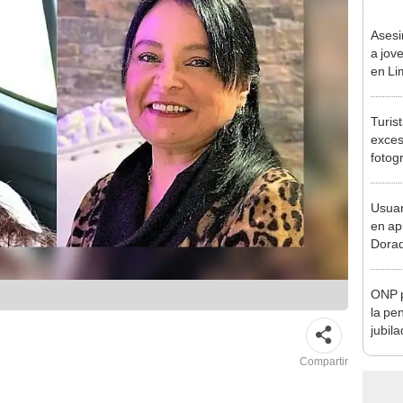
Asesi
a jov
en Li
sospe
Turis
exces
fotog
en Cu
recup
Usuar
en ap
Dorad
Indec
con m
ONP p
la pe
jubil
requi
Compartir
benef