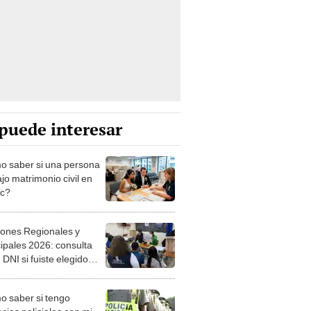
puede interesar
 saber si una persona
jo matrimonio civil en
ec?
iones Regionales y
ipales 2026: consulta
 DNI si fuiste elegido
ro de mesa para este 4
ubre en el link oficial de
 saber si tengo
NPE