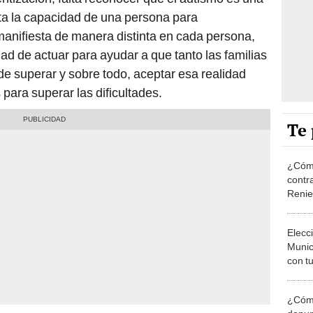
lta la capacidad de una persona para
anifiesta de manera distinta en cada persona,
dad de actuar para ayudar a que tanto las familias
e superar y sobre todo, aceptar esa realidad
para superar las dificultades.
Te 
¿Cómo
contra
Reni
Elecc
Munic
con tu
miemb
de oct
¿Cómo
la O