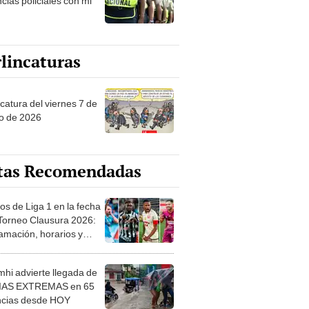
cias policiales con mi
lincaturas
catura del viernes 7 de
o de 2026
tas Recomendadas
os de Liga 1 en la fecha
 Torneo Clausura 2026:
amación, horarios y
 ver
hi advierte llegada de
IAS EXTREMAS en 65
ncias desde HOY