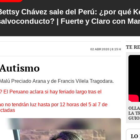
Bettsy Chávez sale del Perú: ¿por qué Ke
salvoconducto? | Fuerte y Claro con M
TE R
02 Abr 2020 | 8:15 h
 Autismo
Malú Preciado Arana y de Francis Vilela Tragodara.
 El Peruano aclara si hay feriado largo tras el
ao no tendrán luz hasta por 12 horas del 5 al 7 de
OLLA
ectadas
LA T
GUIO
LO