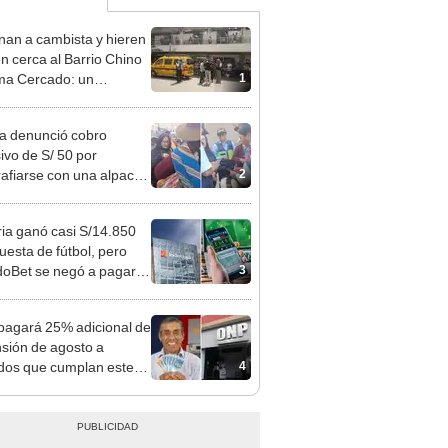
nan a cambista y hieren
en cerca al Barrio Chino
1
ma Cercado: un
choso detenido
ta denunció cobro
ivo de S/ 50 por
2
rafiarse con una alpaca
sco y Serenazgo
eró el dinero
ia ganó casi S/14.850
uesta de fútbol, pero
3
oBet se negó a pagar:
opi multó a la empresa
ás de S/ 19.000
agará 25% adicional de
nsión de agosto a
4
ados que cumplan este
sito: ¿cómo saber si soy
iciario?