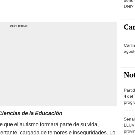
denun
DNI?
Car
Carlin
agost
No
Partid
4 del
progr
dónde
 Ciencias de la Educación
Senam
e que el autismo formará parte de su vida,
LLUV
provi
certante, cargada de temores e inseguridades. Lo