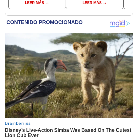
LEER MÁS
LEER MÁS
Serenazgo recuperó el
el ce
dinero