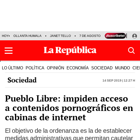
HOY
OLLANTA HUMALA
JANET TELLO
7 DE AGOSTO
TINKA RESULTADOS
LO ÚLTIMO
POLÍTICA
OPINIÓN
ECONOMÍA
SOCIEDAD
MUNDO
CIE
Sociedad
14 Sep 2019 | 12:27 h
Pueblo Libre: impiden acceso
a contenidos pornográficos en
cabinas de internet
El objetivo de la ordenanza es la de establecer
medidas administrativas que permitan cautelar