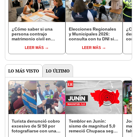
¿Cómo saber si una
Elecciones Regionales
¿Cóm
persona contrajo
y Municipales 2026:
denun
matrimonio civil en
consulta con tu DNI si
con 
Reniec?
fuiste elegido miembro
LEER MÁS
LEER MÁS
de mesa para este 4 de
octubre en el link oficial
de la ONPE
LO MÁS VISTO
LO ÚLTIMO
Turista denunció cobro
Temblor en Junín:
Jocke
excesivo de S/ 50 por
sismo de magnitud 5,0
manti
fotografiarse con una
remeció Chupaca según
falta
alpaca en Cusco y
IGP
¿desd