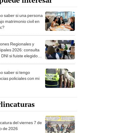
puede interesar
 saber si una persona
jo matrimonio civil en
ec?
iones Regionales y
ipales 2026: consulta
 DNI si fuiste elegido
ro de mesa para este 4
ubre en el link oficial de
 saber si tengo
NPE
cias policiales con mi
lincaturas
catura del viernes 7 de
o de 2026