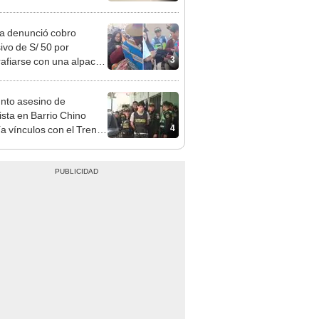
 Cercado
ta denunció cobro
ivo de S/ 50 por
3
rafiarse con una alpaca
sco y Serenazgo
eró el dinero
nto asesino de
sta en Barrio Chino
4
ía vínculos con el Tren
agua: PNP revela
aje