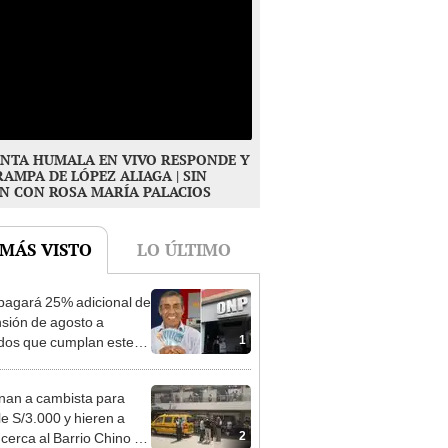
NTA HUMALA EN VIVO RESPONDE Y
RAMPA DE LÓPEZ ALIAGA | SIN
N CON ROSA MARÍA PALACIOS
 MÁS VISTO
LO ÚLTIMO
agará 25% adicional de
nsión de agosto a
1
ados que cumplan este
sito: ¿cómo saber si soy
iciario?
nan a cambista para
le S/3.000 y hieren a
2
 cerca al Barrio Chino en