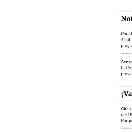
No
Partid
4 del
progr
dónde
Senam
LLUV
provi
¡Va
Circo 
del 15
Parqu
Migue