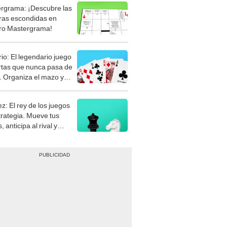
rgrama: ¡Descubre las
ras escondidas en
ro Mastergrama!
rio: El legendario juego
rtas que nunca pasa de
 Organiza el mazo y
stra tu habilidad.
z: El rey de los juegos
trategia. Mueve tus
, anticipa al rival y
gue el jaque mate.