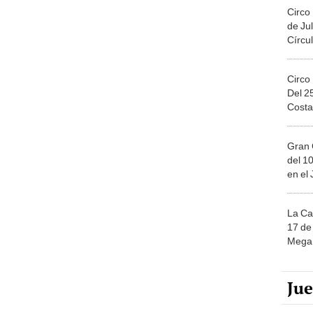
Circo
de Jul
Círcul
Circo
Del 2
Costa
Gran 
del 10
en el
La Ca
17 de 
Mega 
Ju