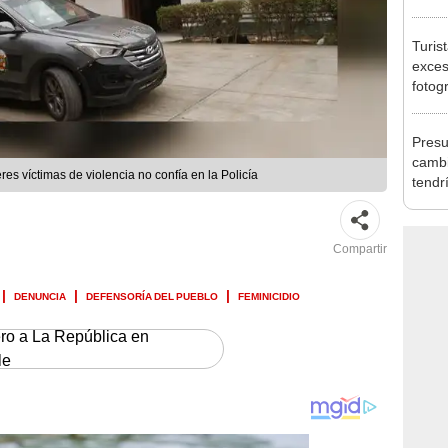
Lima
Turis
exces
fotog
en Cu
recup
Presu
cambi
s víctimas de violencia no confía en la Policía
tendr
de Ar
marc
Compartir
DENUNCIA
DEFENSORÍA DEL PUEBLO
FEMINICIDIO
ero a La República en
le