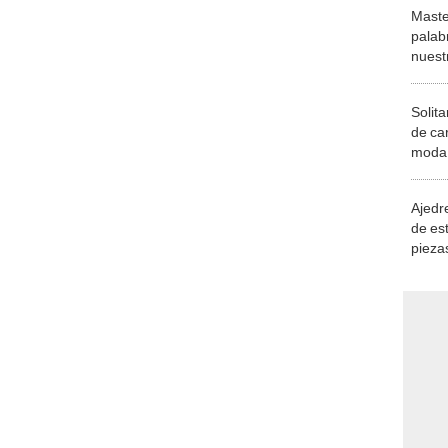
Maste
palab
nuest
Solita
de ca
moda.
demue
Ajedre
de es
piezas
consi