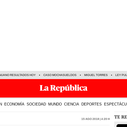
NUANO RESULTADOS HOY
CASO MOCHASUELDOS
MIGUEL TORRES
LEY PU
N
ECONOMÍA
SOCIEDAD
MUNDO
CIENCIA
DEPORTES
ESPECTÁCU
TE R
15 Ago 2018 | 4:20 h