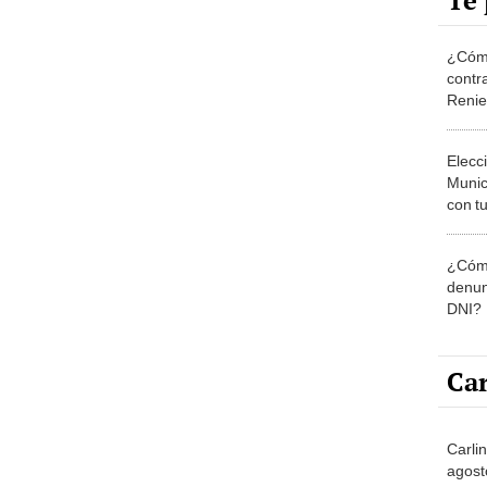
Te 
¿Cómo
contra
Reni
Elecc
Munic
con tu
miemb
de oct
¿Cómo
la O
denun
DNI?
Car
Carlin
agost