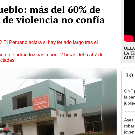
ueblo: más del 60% de
 de violencia no confía
 El Peruano aclara si hay feriado largo tras el
OLLA
LA T
ao no tendrán luz hasta por 12 horas del 5 al 7 de
GUIO
ectadas
LO
ONP p
la pe
jubil
requi
benef
Asesi
robar
joven