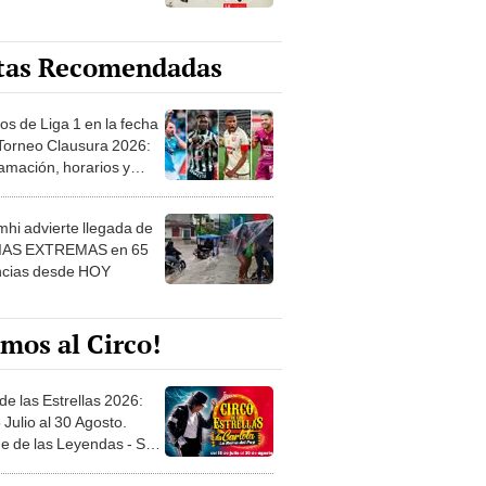
tas Recomendadas
os de Liga 1 en la fecha
 Torneo Clausura 2026:
amación, horarios y
 ver
hi advierte llegada de
IAS EXTREMAS en 65
ncias desde HOY
mos al Circo!
de las Estrellas 2026:
 Julio al 30 Agosto.
e de las Leyendas - San
l