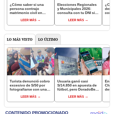
¿Cómo saber si una
Elecciones Regionales
¿Cóm
persona contrajo
y Municipales 2026:
denun
matrimonio civil en
consulta con tu DNI si
con 
Reniec?
fuiste elegido miembro
LEER MÁS
LEER MÁS
de mesa para este 4 de
octubre en el link oficial
de la ONPE
LO MÁS VISTO
LO ÚLTIMO
Turista denunció cobro
Usuaria ganó casi
Encu
excesivo de S/50 por
S/14.850 en apuesta de
Chorr
fotografiarse con una
fútbol, pero DoradoBet
desap
alpaca en Cusco:
se negó a pagar:
tras 
LEER MÁS
LEER MÁS
serenazgo recuperó el
Indecopi multó a la
sujet
dinero
empresa con más de S/
Robl
19.000
impl