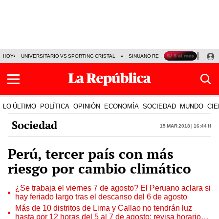
HOY
UNIVERSITARIO VS SPORTING CRISTAL
SINUANO RESULTADOS HOY
CA
LO ÚLTIMO
POLÍTICA
OPINIÓN
ECONOMÍA
SOCIEDAD
MUNDO
CIE
Sociedad
15 Mar 2018 | 16:44 h
Perú, tercer país con más
riesgo por cambio climático
¿Se trabaja el viernes 7 de agosto? El Peruano aclara si
hay feriado largo tras el descanso del 6 de agosto
Más de 10 distritos de Lima y Callao no tendrán luz
hasta por 12 horas del 5 al 7 de agosto: revisa horarios y