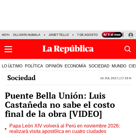
HOY
OLLANTA HUMALA
JANET TELLO
7 DE AGOSTO
TINKA RESULTADOS
LO ÚLTIMO
POLÍTICA
OPINIÓN
ECONOMÍA
SOCIEDAD
MUNDO
CIE
Sociedad
16 Jul 2017 | 17:33 h
Puente Bella Unión: Luis
Castañeda no sabe el costo
final de la obra [VIDEO]
Papa León XIV volverá al Perú en noviembre 2026:
realizará visita apostólica en cuatro ciudades