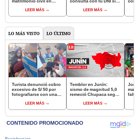
matrimonio civil en
consulta con tu DNI si
con 
Reniec?
fuiste elegido miembro
LEER MÁS
LEER MÁS
de mesa para este 4 de
octubre en el link oficial
de la ONPE
LO MÁS VISTO
LO ÚLTIMO
Turista denunció cobro
Temblor en Junín:
Jocke
excesivo de S/ 50 por
sismo de magnitud 5,0
manti
fotografiarse con una
remeció Chupaca según
falta
alpaca en Cusco y
IGP
¿desd
LEER MÁS
LEER MÁS
Serenazgo recuperó el
el ce
dinero