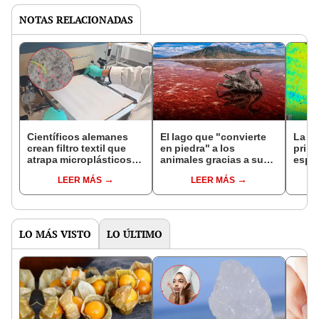
NOTAS RELACIONADAS
Científicos alemanes
El lago que "convierte
La N
crean filtro textil que
en piedra" a los
prime
atrapa microplásticos
animales gracias a sus
espac
de lavadoras con 98%
aguas con sodio,
hund
LEER MÁS
LEER MÁS
de eficacia
componente clave en la
de M
momificación egipcia
por 
LO MÁS VISTO
LO ÚLTIMO