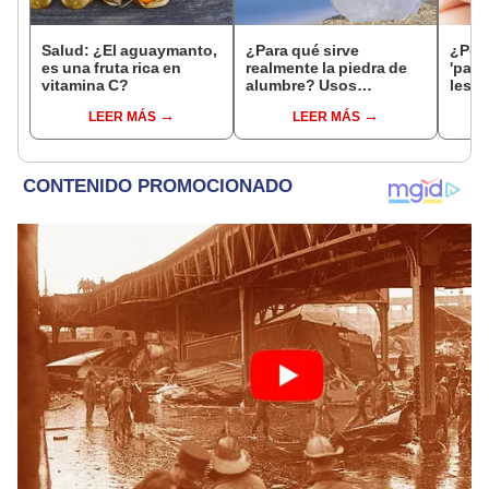
Salud: ¿El aguaymanto,
¿Para qué sirve
¿Por 
es una fruta rica en
realmente la piedra de
'padr
vitamina C?
alumbre? Usos
lesio
populares y
cómo
LEER MÁS
LEER MÁS
precauciones que
debes conocer