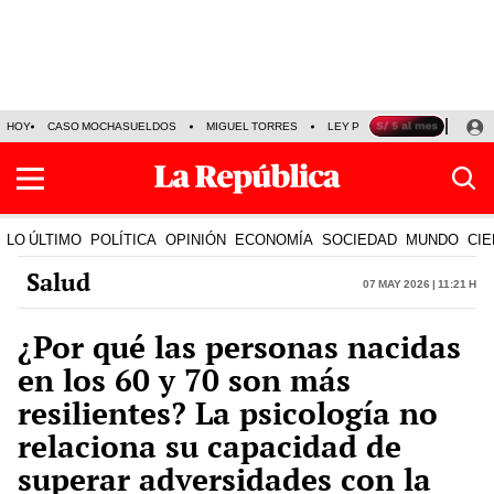
HOY
CASO MOCHASUELDOS
MIGUEL TORRES
LEY PULPÍN
PRECIO DEL
LO ÚLTIMO
POLÍTICA
OPINIÓN
ECONOMÍA
SOCIEDAD
MUNDO
CIE
Salud
07 May 2026 | 11:21 h
¿Por qué las personas nacidas
en los 60 y 70 son más
resilientes? La psicología no
relaciona su capacidad de
superar adversidades con la