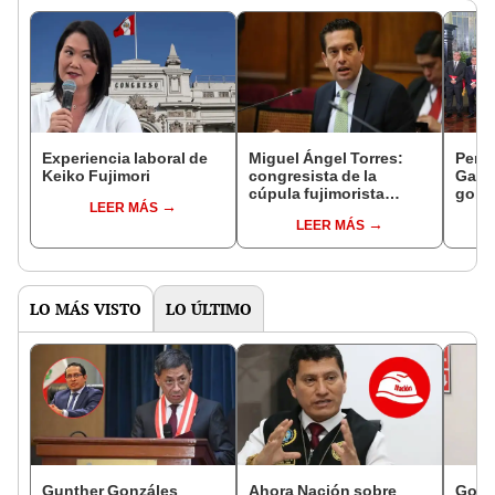
Experiencia laboral de
Miguel Ángel Torres:
Perfi
Keiko Fujimori
congresista de la
Gabin
cúpula fujimorista
gobi
LEER MÁS
controlará el primer año
Fujim
LEER MÁS
del Senado
LO MÁS VISTO
LO ÚLTIMO
Gunther Gonzáles
Ahora Nación sobre
Gobi