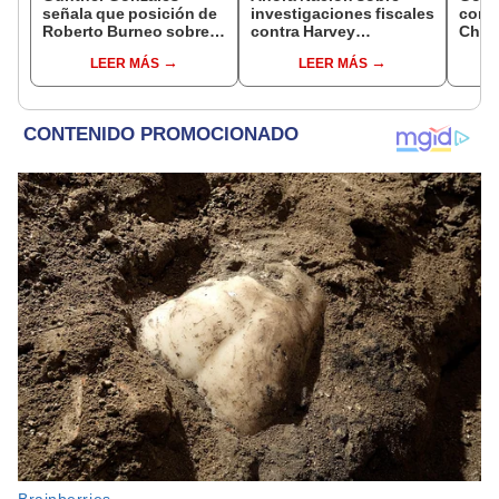
señala que posición de
investigaciones fiscales
cond
Roberto Burneo sobre
contra Harvey
Cháve
reelección de López
Colchado: "El Ministerio
viajó
LEER MÁS
LEER MÁS
Aliaga no representan al
Público no puede ser
madr
JNE
utilizado políticamente"