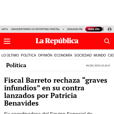
HOY
UNIVERSITARIO VS SPORTING CRISTAL
SINUANO RESULTADOS HOY
CA
LO ÚLTIMO
POLÍTICA
OPINIÓN
ECONOMÍA
SOCIEDAD
MUNDO
CIE
Política
06 Dic 2023 | 8:42 h
Fiscal Barreto rechaza “graves
infundios” en su contra
lanzados por Patricia
Benavides