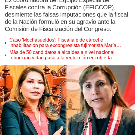
Ex coordinadora del Equipo Especial de
Fiscales contra la Corrupción (EFICCOP),
desmiente las falsas imputaciones que la fiscal
de la Nación formuló en su agravio ante la
Comisión de Fiscalización del Congreso.
Caso 'Mochasueldos': Fiscalía pide cárcel e
inhabilitación para excongresista fujimorista María
Cordero Jon Tay
Más de 50 candidatos a alcaldes a nivel nacional
renuncian y dan paso a la reelección encubierta