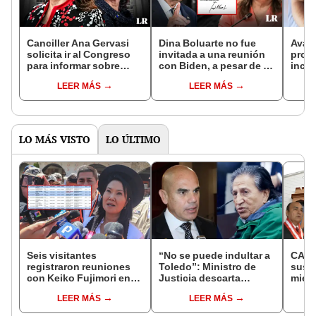
Canciller Ana Gervasi
Dina Boluarte no fue
Avan
solicita ir al Congreso
invitada a una reunión
proye
para informar sobre
con Biden, a pesar de lo
incre
viaje de Dina Boluarte a
que comunicó al
licen
LEER MÁS
LEER MÁS
EE. UU.
Congreso
LO MÁS VISTO
LO ÚLTIMO
Seis visitantes
“No se puede indultar a
CAL 
registraron reuniones
Toledo”: Ministro de
susp
con Keiko Fujimori en
Justicia descarta
miemb
las mismas horas que la
beneficio para el
falta
LEER MÁS
LEER MÁS
presidenta se
exmandatario
encontraba en Junín