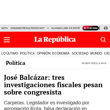
HOY
SINUANO RESULTADOS HOY
ALIANZA LIMA VS SPORT BOYS
JORGE MES
LO ÚLTIMO
POLÍTICA
OPINIÓN
ECONOMÍA
SOCIEDAD
MUNDO
CIE
Política
05 Nov 2023 | 4:40 h
José Balcázar: tres
investigaciones fiscales pesan
sobre congresista
Carpetas. Legislador es investigado por
apropiación ilícita, falsa declaración en