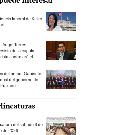
puede interesar
iencia laboral de Keiko
ori
l Ángel Torres:
esista de la cúpula
rista controlará el
r año del Senado
les del primer Gabinete
erial del gobierno de
 Fujimori
lincaturas
ncatura del sábado 8 de
o de 2026