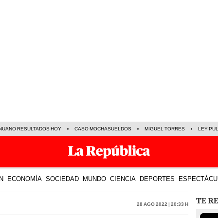
NUANO RESULTADOS HOY
CASO MOCHASUELDOS
MIGUEL TORRES
LEY PU
N
ECONOMÍA
SOCIEDAD
MUNDO
CIENCIA
DEPORTES
ESPECTÁCU
TE R
28 Ago 2022 | 20:33 h