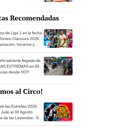
tas Recomendadas
os de Liga 1 en la fecha
 Torneo Clausura 2026:
amación, horarios y
 ver
hi advierte llegada de
IAS EXTREMAS en 65
ncias desde HOY
mos al Circo!
de las Estrellas 2026:
 Julio al 30 Agosto.
e de las Leyendas - San
l