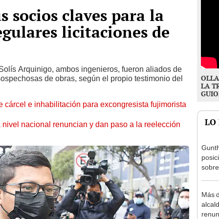
 socios claves para la
gulares licitaciones de
olís Arquinigo, ambos ingenieros, fueron aliados de
OLLA
ospechosas de obras, según el propio testimonio del
LA T
GUIO
 cárcel e inhabilitación para excongresista fujimorista
LO
 nivel nacional renuncian y dan paso a la reelección
Gunth
posic
sobre
Aliag
Más d
alcal
renun