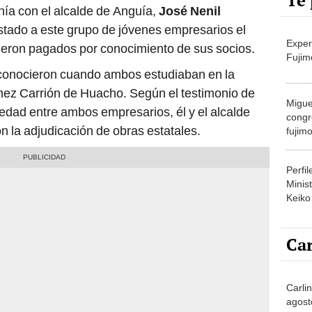
Te 
nía con el alcalde de Anguía,
José Nenil
ostado a este grupo de jóvenes empresarios el
Exper
fueron pagados por conocimiento de sus socios.
Fujim
conocieron cuando ambos estudiaban en la
ez Carrión de Huacho. Según el testimonio de
Migue
iedad entre ambos empresarios, él y el alcalde
congr
 la adjudicación de obras estatales.
fujimo
prime
Perfi
Minist
Keiko
Car
Carli
agost