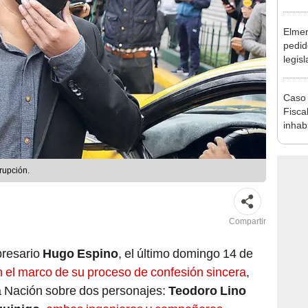
reele
Elmer
pedid
legisl
por "
Caso 
Fiscal
inhabi
excon
María
rupción.
Compartir
presario
Hugo Espino
, el último domingo 14 de
n el marco de su proceso de confesión sincera
,
 la Nación sobre dos personajes:
Teodoro Lino