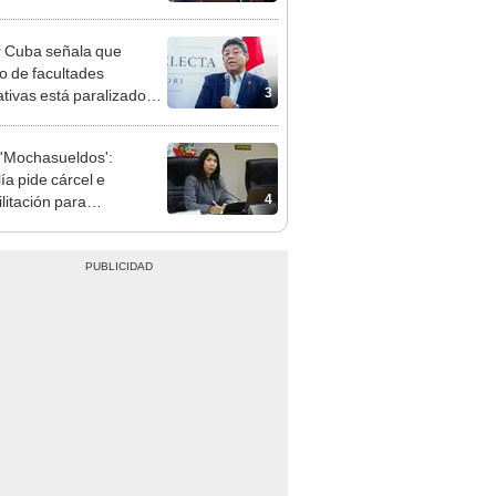
cción encubierta
 Cuba señala que
o de facultades
3
ativas está paralizado
trámite burocrático"
'Mochasueldos':
ía pide cárcel e
4
litación para
gresista fujimorista
 Cordero Jon Tay