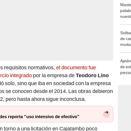
Maste
palab
nuest
Solita
de ca
moda.
demue
Ajedre
de es
s requisitos normativos,
el documento fue
piezas
rcio integrado
por la empresa de
Teodoro Lino
consi
ló solo, sino que iba en sociedad con la empresa
os se conocen desde el 2014. Las obras debieron
2, pero hasta ahora sigue inconclusa.
des reporta “uso intensivo de efectivo”
en torno a una licitación en Cajatambo poco