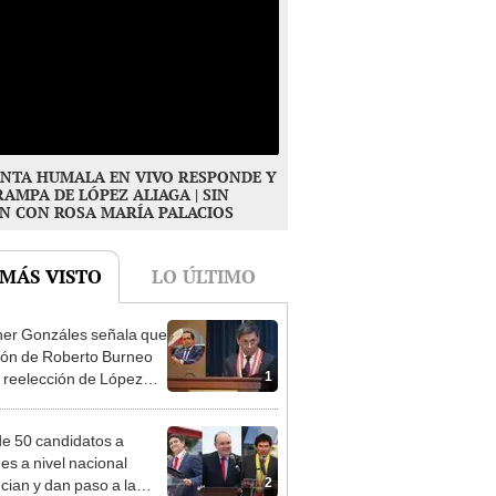
NTA HUMALA EN VIVO RESPONDE Y
RAMPA DE LÓPEZ ALIAGA | SIN
N CON ROSA MARÍA PALACIOS
 MÁS VISTO
LO ÚLTIMO
er Gonzáles señala que
ión de Roberto Burneo
1
 reelección de López
a no representan al JNE
e 50 candidatos a
des a nivel nacional
2
cian y dan paso a la