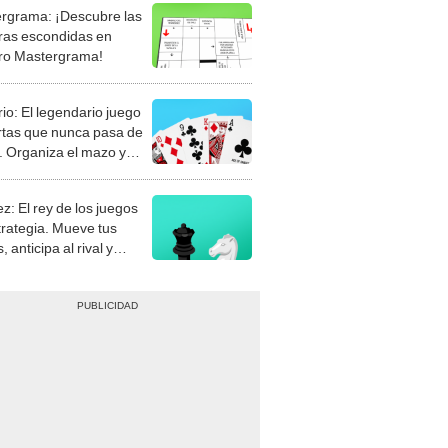
rgrama: ¡Descubre las
ras escondidas en
ro Mastergrama!
rio: El legendario juego
rtas que nunca pasa de
 Organiza el mazo y
stra tu habilidad.
z: El rey de los juegos
trategia. Mueve tus
, anticipa al rival y
gue el jaque mate.