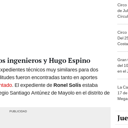
Circo
de Jul
Círcul
Circo
Del 2
Costa
os ingenieros y Hugo Espino
Gran 
del 10
xpedientes técnicos muy similares para dos
en el
ilitudes fueron encontradas tanto en aportes
entado
. El expediente de
Ronel Solís
estaba
La Ca
legio Santiago Antúnez de Mayolo en el distrito de
17 de 
Mega 
Ju