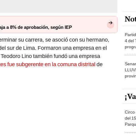
No
aja a 8% de aprobación, según IEP
Partid
 terminar su carrera, se asoció con su hermano,
4 del
progr
 del sur de Lima. Formaron una empresa en el
dónde
e, Teodoro Lino también fundó una empresa
es fue subgerente en la comuna distrital
de
Senam
LLUV
provi
¡Va
Circo 
del 15
Parqu
Migue