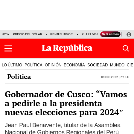
HOY
PRECIO DEL DÓLAR
KENJI FUJIMORI
PLAZA VEA
FERIADOS
KE
LO ÚLTIMO
POLÍTICA
OPINIÓN
ECONOMÍA
SOCIEDAD
MUNDO
CIE
Política
09 Dic 2022 | 7:16 h
Gobernador de Cusco: “Vamos
a pedirle a la presidenta
nuevas elecciones para 2024″
Jean Paul Benavente, titular de la Asamblea
Nacional de Gobiernos Regionales del Perú