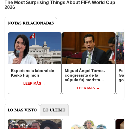
NOTAS RELACIONADAS
Experiencia laboral de
Miguel Ángel Torres:
Perfi
Keiko Fujimori
congresista de la
Gabin
cúpula fujimorista
gobi
LEER MÁS
controlará el primer año
Fujim
LEER MÁS
del Senado
LO MÁS VISTO
LO ÚLTIMO