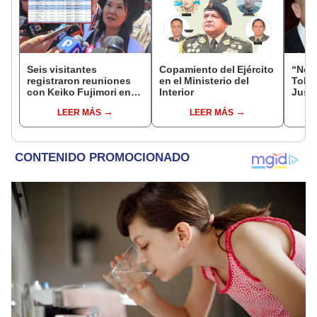
Seis visitantes
Copamiento del Ejército
“No s
registraron reuniones
en el Ministerio del
Toled
con Keiko Fujimori en
Interior
Justi
las mismas horas que la
benef
LEER MÁS
LEER MÁS
presidenta se
exma
encontraba en Junín