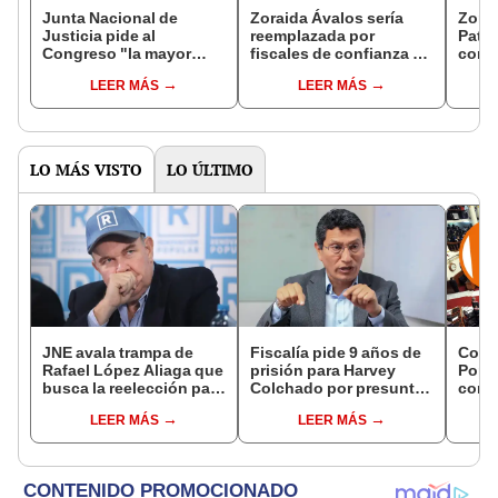
Junta Nacional de
Zoraida Ávalos sería
Zorai
Justicia pide al
reemplazada por
Patri
Congreso "la mayor
fiscales de confianza de
convo
reflexión" sobre caso de
Patricia Benavides si es
supr
LEER MÁS
LEER MÁS
Zoraida Ávalos
inhabilitada
inhab
LO MÁS VISTO
LO ÚLTIMO
JNE avala trampa de
Fiscalía pide 9 años de
Cong
Rafael López Aliaga que
prisión para Harvey
Popul
busca la reelección para
Colchado por presunta
comis
la Municipalidad de
negociación
Cáma
LEER MÁS
LEER MÁS
Lima
incompatible y falsedad
ideológica