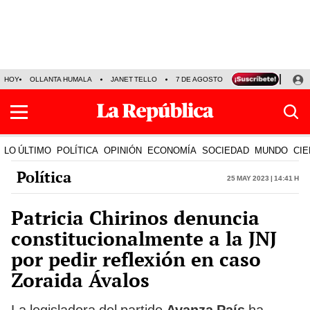
HOY
OLLANTA HUMALA
JANET TELLO
7 DE AGOSTO
TINKA RESULTADOS
LO ÚLTIMO
POLÍTICA
OPINIÓN
ECONOMÍA
SOCIEDAD
MUNDO
CIE
Política
25 May 2023 | 14:41 h
Patricia Chirinos denuncia
constitucionalmente a la JNJ
por pedir reflexión en caso
Zoraida Ávalos