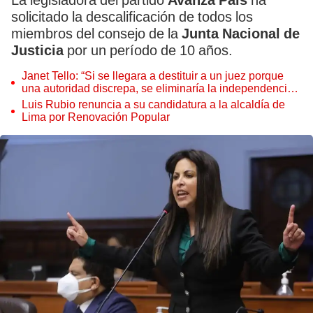
La legisladora del partido
Avanza País
ha
solicitado la descalificación de todos los
miembros del consejo de la
Junta Nacional de
Justicia
por un período de 10 años.
Janet Tello: “Si se llegara a destituir a un juez porque
una autoridad discrepa, se eliminaría la independencia
judicial”
Luis Rubio renuncia a su candidatura a la alcaldía de
Lima por Renovación Popular