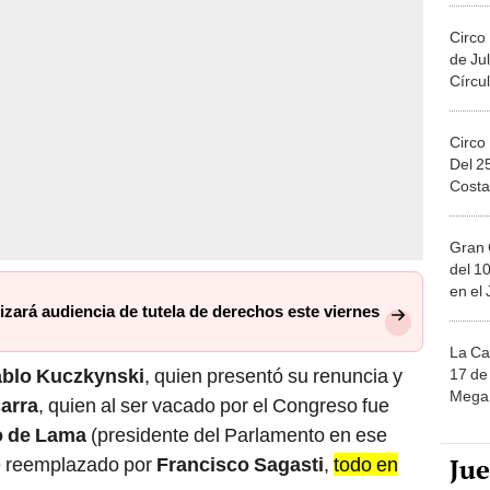
Circo
de Jul
Círcul
Circo
Del 2
Costa
Gran 
del 10
en el
lizará audiencia de tutela de derechos este viernes
La Ca
ablo Kuczkynski
, quien presentó su renuncia y
17 de 
Mega 
carra
, quien al ser vacado por el Congreso fue
o de Lama
(presidente del Parlamento en ese
Ju
ue reemplazado por
Francisco Sagasti
,
todo en