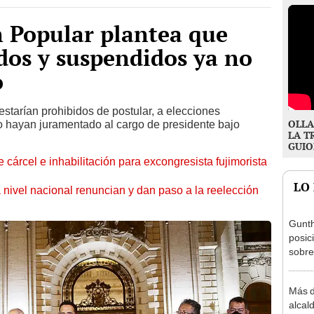
 Popular plantea que
dos y suspendidos ya no
o
starían prohibidos de postular, a elecciones
OLLA
o hayan juramentado al cargo de presidente bajo
LA T
GUIO
 cárcel e inhabilitación para excongresista fujimorista
LO
 nivel nacional renuncian y dan paso a la reelección
Gunth
posic
sobre
Aliag
Más d
alcal
renun