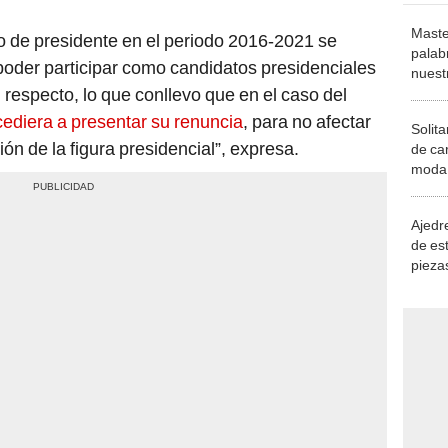
Maste
o de presidente en el periodo 2016-2021 se
palab
poder participar como candidatos presidenciales
nuest
respecto, lo que conllevo que en el caso del
cediera a presentar su renuncia
, para no afectar
Solita
ción de la figura presidencial”, expresa.
de ca
moda.
demue
Ajedre
de es
piezas
consi