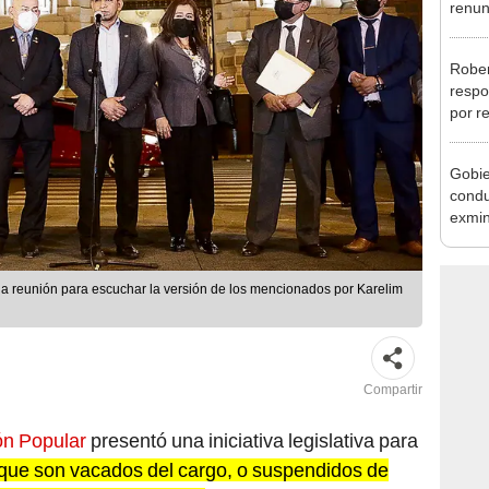
reele
Rober
respo
por r
alcal
Gobie
condu
exmin
la m
a reunión para escuchar la versión de los mencionados por Karelim
Compartir
ón Popular
presentó una iniciativa legislativa para
 que son vacados del cargo, o suspendidos de
 de postular, nuevamente
, en unas próximas