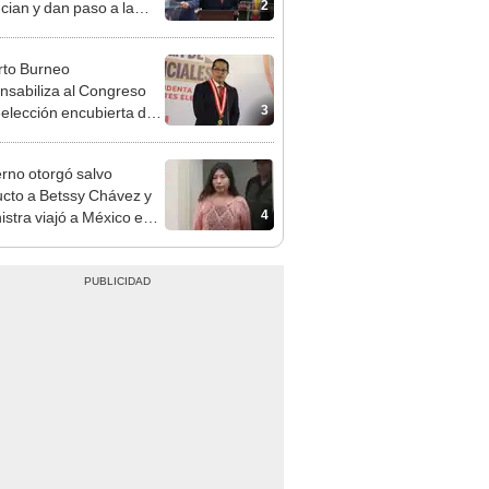
cción encubierta
to Burneo
nsabiliza al Congreso
3
eelección encubierta de
des
rno otorgó salvo
cto a Betssy Chávez y
4
istra viajó a México en
adrugada