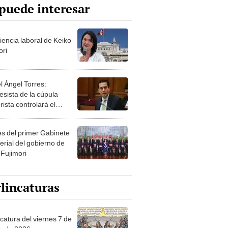
puede interesar
iencia laboral de Keiko
ori
l Ángel Torres:
esista de la cúpula
rista controlará el
r año del Senado
les del primer Gabinete
erial del gobierno de
 Fujimori
lincaturas
catura del viernes 7 de
o de 2026