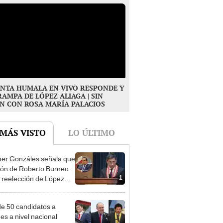
NTA HUMALA EN VIVO RESPONDE Y
RAMPA DE LÓPEZ ALIAGA | SIN
N CON ROSA MARÍA PALACIOS
 MÁS VISTO
LO ÚLTIMO
er Gonzáles señala que
ión de Roberto Burneo
1
 reelección de López
a no representan al JNE
e 50 candidatos a
des a nivel nacional
2
cian y dan paso a la