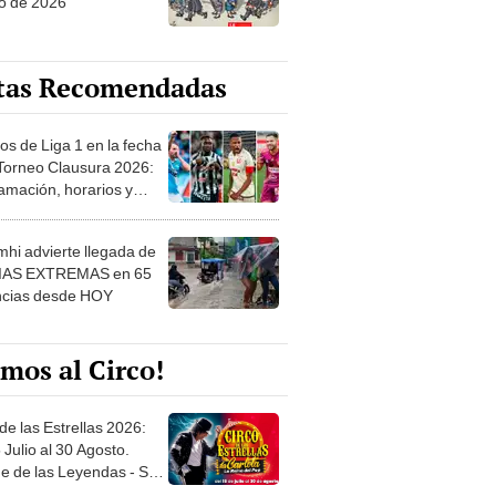
tas Recomendadas
os de Liga 1 en la fecha
 Torneo Clausura 2026:
amación, horarios y
 ver
hi advierte llegada de
IAS EXTREMAS en 65
ncias desde HOY
mos al Circo!
de las Estrellas 2026:
 Julio al 30 Agosto.
e de las Leyendas - San
l