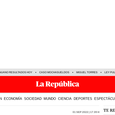
NUANO RESULTADOS HOY
CASO MOCHASUELDOS
MIGUEL TORRES
LEY PU
N
ECONOMÍA
SOCIEDAD
MUNDO
CIENCIA
DEPORTES
ESPECTÁCU
TE R
01 Sep 2022 | 17:39 h