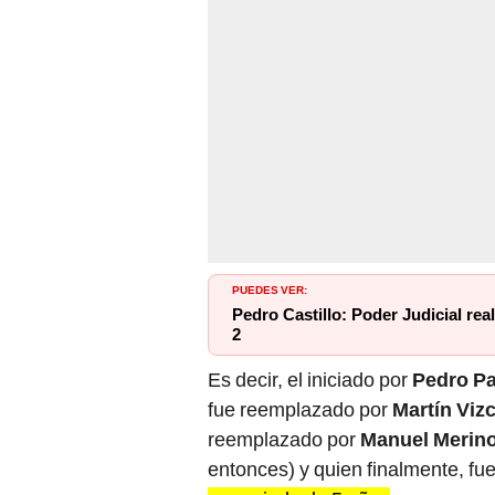
PUEDES VER:
Pedro Castillo: Poder Judicial rea
2
Es decir, el iniciado por
Pedro P
fue reemplazado por
Martín Viz
reemplazado por
Manuel Merin
entonces) y quien finalmente, f
un periodo de 5 años
.