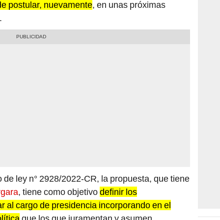
.
o de ley n° 2928/2022-CR, la propuesta, que tiene
rgara
, tiene como objetivo
definir los
 al cargo de presidencia incorporando en el
lítica
que los que juramentan y asumen