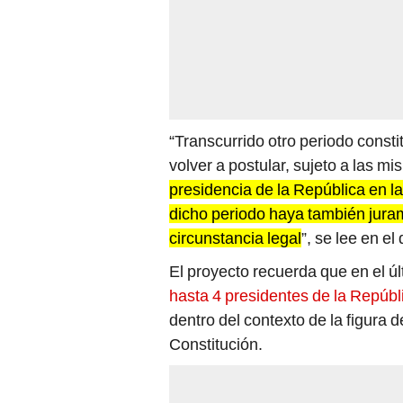
“Transcurrido otro periodo const
volver a postular, sujeto a las m
presidencia de la República en l
dicho periodo haya también jura
circunstancia legal
”, se lee en e
El proyecto recuerda que en el ú
hasta 4 presidentes de la Repúbli
dentro del contexto de la figura d
Constitución.