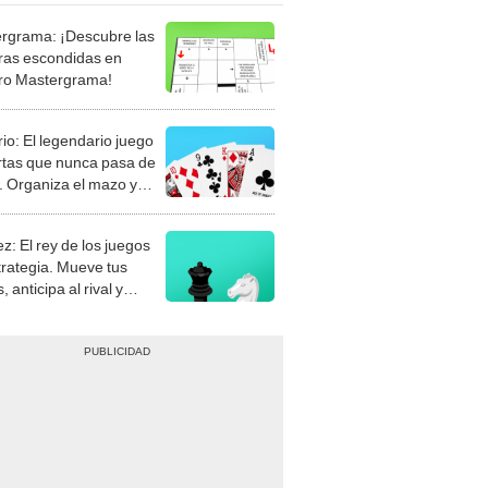
rgrama: ¡Descubre las
ras escondidas en
ro Mastergrama!
rio: El legendario juego
rtas que nunca pasa de
 Organiza el mazo y
stra tu habilidad.
z: El rey de los juegos
trategia. Mueve tus
, anticipa al rival y
gue el jaque mate.