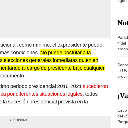
No
Partid
4 del
itucional, como mínimo, el expresidente puede
progr
ismas condiciones.
No puede postular a la
dónde
as elecciones generales inmediatas quien en
Senam
mentando al cargo de presidente bajo cualquier
LLUV
l documento.
provi
ltimo periodo presidencial 2016-2021
sucedieron
¡Va
ca por diferentes situaciones legales
, todos
e la sucesión presidencial prevista en la
Circo 
del 15
Parqu
Migue