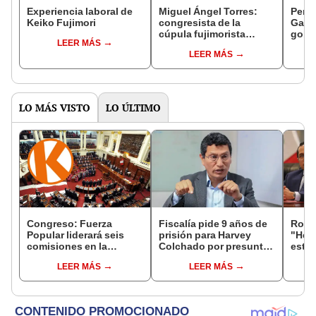
Experiencia laboral de
Miguel Ángel Torres:
Perfi
Keiko Fujimori
congresista de la
Gabin
cúpula fujimorista
gobi
LEER MÁS
controlará el primer año
Fujim
LEER MÁS
del Senado
LO MÁS VISTO
LO ÚLTIMO
Congreso: Fuerza
Fiscalía pide 9 años de
Robe
Popular liderará seis
prisión para Harvey
"Hem
comisiones en la
Colchado por presunta
estra
Cámara de Diputados
negociación
la le
LEER MÁS
LEER MÁS
incompatible y falsedad
conoc
ideológica