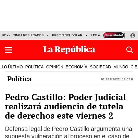
HOY
TINKA RESULTADOS
PRECIO DEL DÓLAR
7 DE AGOSTO
OLLANTA H
LO ÚLTIMO
POLÍTICA
OPINIÓN
ECONOMÍA
SOCIEDAD
MUNDO
CIE
Política
01 Sep 2022 | 16:09 h
Pedro Castillo: Poder Judicial
realizará audiencia de tutela
de derechos este viernes 2
Defensa legal de Pedro Castillo argumenta una
supuesta vulneración al proceso en el caso de