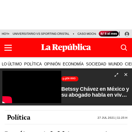
HOY
UNIVERSITARIO VS SPORTING CRISTAL
CASO MOCHASUELDOS
MIGUEL
LO ÚLTIMO
POLÍTICA
OPINIÓN
ECONOMÍA
SOCIEDAD
MUNDO
CIE
EN VIVO
Betssy Chávez en México y
su abogado habla en vivo |
Que No Se Te Olvide con
Carlos Cornejo
Política
27 Jul 2021 | 11:25 h