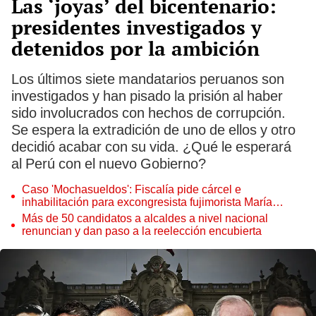
Las ‘joyas’ del bicentenario:
presidentes investigados y
detenidos por la ambición
Los últimos siete mandatarios peruanos son
investigados y han pisado la prisión al haber
sido involucrados con hechos de corrupción.
Se espera la extradición de uno de ellos y otro
decidió acabar con su vida. ¿Qué le esperará
al Perú con el nuevo Gobierno?
Caso 'Mochasueldos': Fiscalía pide cárcel e
inhabilitación para excongresista fujimorista María
Cordero Jon Tay
Más de 50 candidatos a alcaldes a nivel nacional
renuncian y dan paso a la reelección encubierta