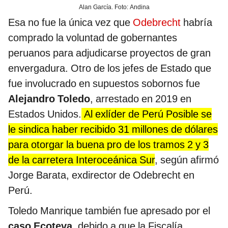
Alan García. Foto: Andina
Esa no fue la única vez que
Odebrecht
habría
comprado la voluntad de gobernantes
peruanos para adjudicarse proyectos de gran
envergadura. Otro de los jefes de Estado que
fue involucrado en supuestos sobornos fue
Alejandro Toledo
, arrestado en 2019 en
Estados Unidos.
Al exlíder de Perú Posible se
le sindica haber recibido 31 millones de dólares
para otorgar la buena pro de los tramos 2 y 3
de la carretera Interoceánica Sur
, según afirmó
Jorge Barata, exdirector de Odebrecht en
Perú.
Toledo Manrique también fue apresado por el
caso Ecoteva
, debido a que la Fiscalía