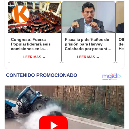
Congreso: Fuerza
Fiscalía pide 9 años de
Ollan
Popular liderará seis
prisión para Harvey
destr
comisiones en la
Colchado por presunta
Hered
Cámara de Diputados
negociación
el 20
LEER MÁS
LEER MÁS
incompatible y falsedad
ideológica