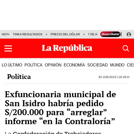
HOY
TINKA RESULTADOS
PRECIO DEL DÓLAR
7 DE AGOSTO
OLLANTA H
LO ÚLTIMO
POLÍTICA
OPINIÓN
ECONOMÍA
SOCIEDAD
MUNDO
CIE
Política
30 Jun 2023 | 18:49 h
Exfuncionaria municipal de
San Isidro habría pedido
S/200.000 para “arreglar”
informe “en la Contraloría”