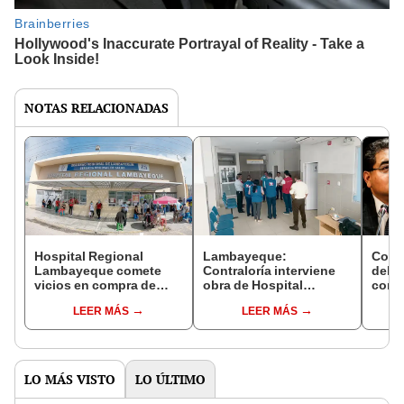
NOTAS RELACIONADAS
Hospital Regional
Lambayeque:
Cong
Lambayeque comete
Contraloría interviene
del a
vicios en compra de
obra de Hospital
conte
más de S/ 11 millones
Naylamp que paralizó
incon
LEER MÁS
LEER MÁS
desde el 2019
según
LO MÁS VISTO
LO ÚLTIMO