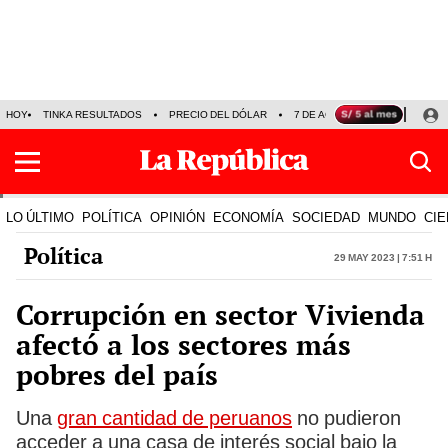
HOY
TINKA RESULTADOS
PRECIO DEL DÓLAR
7 DE AGOSTO
OLLANTA H
LO ÚLTIMO
POLÍTICA
OPINIÓN
ECONOMÍA
SOCIEDAD
MUNDO
CIE
Política
29 May 2023 | 7:51 h
Corrupción en sector Vivienda
afectó a los sectores más
pobres del país
Una
gran cantidad de peruanos
no pudieron
acceder a una casa de interés social bajo la