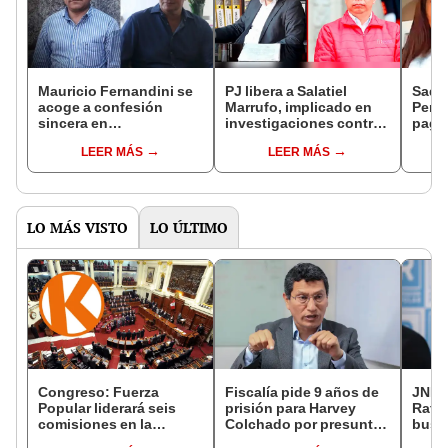
Mauricio Fernandini se
PJ libera a Salatiel
Sada 
acoge a confesión
Marrufo, implicado en
Perú 
sincera en
investigaciones contra
pagó
investigación contra
Pedro Castillo
gobie
LEER MÁS
LEER MÁS
Salatiel Marrufo y Sada
Goray
LO MÁS VISTO
LO ÚLTIMO
Congreso: Fuerza
Fiscalía pide 9 años de
JNE a
Popular liderará seis
prisión para Harvey
Rafae
comisiones en la
Colchado por presunta
busca
Cámara de Diputados
negociación
la Mu