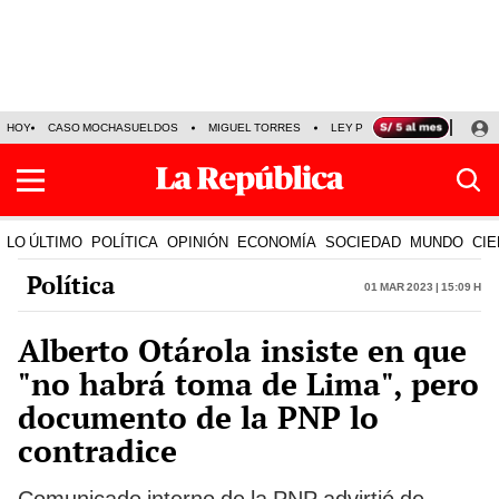
HOY
CASO MOCHASUELDOS
MIGUEL TORRES
LEY PULPÍN
PRECIO DEL
LO ÚLTIMO
POLÍTICA
OPINIÓN
ECONOMÍA
SOCIEDAD
MUNDO
CIE
Política
01 Mar 2023 | 15:09 h
Alberto Otárola insiste en que
"no habrá toma de Lima", pero
documento de la PNP lo
contradice