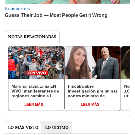
NOTAS RELACIONADAS
Marcha hacia Lima EN
Fiscalía abre
Nomb
VIVO: manifestantes de
investigación preliminar
¿Cuál
regiones camino a Lima,
contra ministro de
utili
bloqueo de carreteras y
Trabajo por presunto
LEER MÁS
LEER MÁS
más
caso de corrupción
LO MÁS VISTO
LO ÚLTIMO