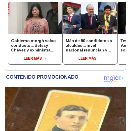
Gobierno otorgó salvo
Más de 50 candidatos a
Testi
conducto a Betssy
alcaldes a nivel
Varil
Chávez y exministra
nacional renuncian y
sobo
viajó a México en la
dan paso a la reelección
Orell
LEER MÁS
LEER MÁS
madrugada
encubierta