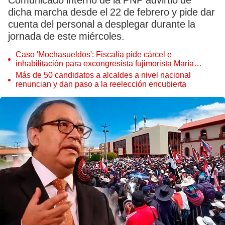
Comunicado interno de la PNP advirtió de
dicha marcha desde el 22 de febrero y pide dar
cuenta del personal a desplegar durante la
jornada de este miércoles.
Caso 'Mochasueldos': Fiscalía pide cárcel e
inhabilitación para excongresista fujimorista María
Cordero Jon Tay
Más de 50 candidatos a alcaldes a nivel nacional
renuncian y dan paso a la reelección encubierta