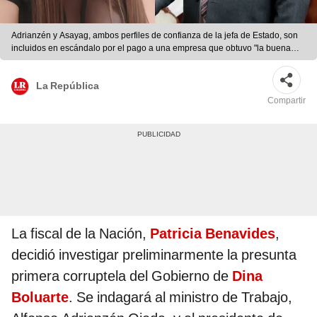
Adrianzén y Asayag, ambos perfiles de confianza de la jefa de Estado, son
incluidos en escándalo por el pago a una empresa que obtuvo "la buena
pro" a dedo, según la Contraloría. Foto: composición LR/Grika
Asayag/Facebook/@MTPE_Peru/Twitter
La República
Compartir
La fiscal de la Nación,
Patricia Benavides
,
decidió investigar preliminarmente la presunta
primera corruptela del Gobierno de
Dina
Boluarte
. Se indagará al ministro de Trabajo,