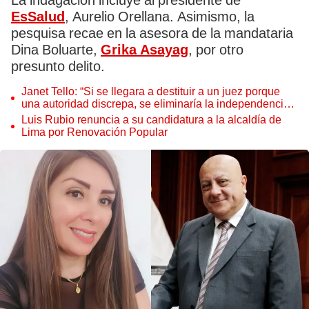
La indagación incluye al presidente de
EsSalud
, Aurelio Orellana. Asimismo, la
pesquisa recae en la asesora de la mandataria
Dina Boluarte,
Grika Asayag
, por otro
presunto delito.
Janet Tello: “Si se llegara a destituir a un juez porque
una autoridad discrepa, se eliminaría la independencia
judicial”
Luis Rubio renuncia a su candidatura a la alcaldía de
Lima por Renovación Popular