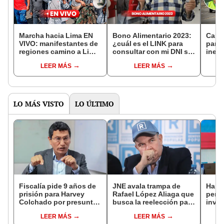
Marcha hacia Lima EN
Bono Alimentario 2023:
Cami
VIVO: manifestantes de
¿cuál es el LINK para
paro 
regiones camino a Lima,
consultar con mi DNI si
inest
bloqueo de carreteras y
soy beneficiario en
del G
LEER MÁS
LEER MÁS
más
marzo?
Areq
LO MÁS VISTO
LO ÚLTIMO
Fiscalía pide 9 años de
JNE avala trampa de
Harv
prisión para Harvey
Rafael López Aliaga que
permi
Colchado por presunta
busca la reelección para
inves
negociación
la Municipalidad de
utili
LEER MÁS
LEER MÁS
incompatible y falsedad
Lima
polít