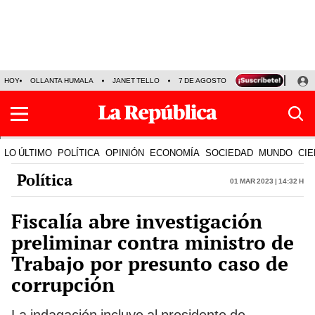
HOY
OLLANTA HUMALA
JANET TELLO
7 DE AGOSTO
TINKA RESULTADOS
LO ÚLTIMO
POLÍTICA
OPINIÓN
ECONOMÍA
SOCIEDAD
MUNDO
CIE
Política
01 Mar 2023 | 14:32 h
Fiscalía abre investigación
preliminar contra ministro de
Trabajo por presunto caso de
corrupción