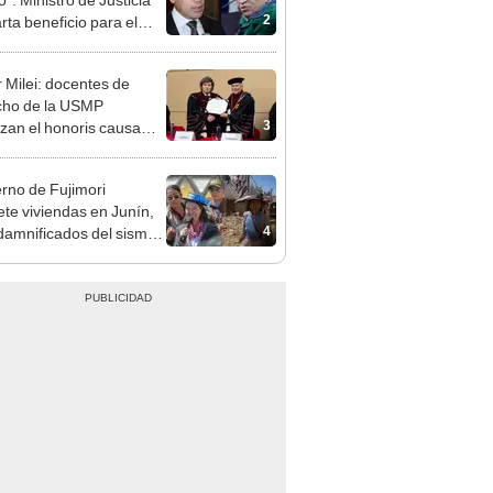
ndatario
r Milei: docentes de
cho de la USMP
3
zan el honoris causa
ado al presidente de
tina
rno de Fujimori
te viviendas en Junín,
4
damnificados del sismo
jan por la lentitud