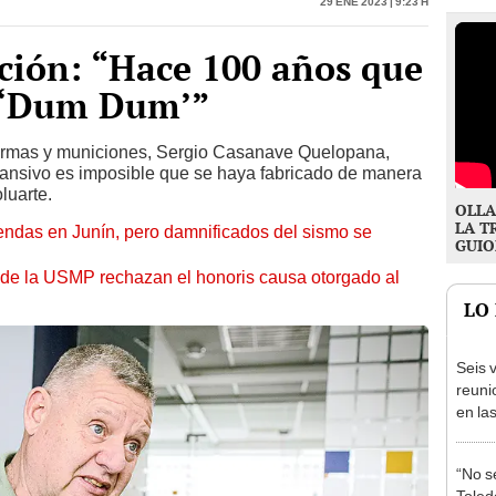
ción: “Hace 100 años que
s ‘Dum Dum’”
 armas y municiones, Sergio Casanave Quelopana,
xpansivo es imposible que se haya fabricado de manera
luarte.
OLLA
LA T
endas en Junín, pero damnificados del sismo se
GUIO
 de la USMP rechazan el honoris causa otorgado al
LO
Seis v
reuni
en la
presi
Junín
“No s
Toledo
desca