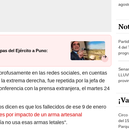
No
Partid
4 del
pas del Ejército a Puno:
progr
dónde
Senam
 profusamente en las redes sociales, en cuentas
LLUV
la extrema derecha, fue repetida por la jefa de
provi
onferencia con la prensa extranjera, el martes 24
¡Va
os dicen es que los fallecidos de ese 9 de enero
 es por impacto de un arma artesanal
Circo 
del 15
ía no usa esas armas letales".
Parqu
Migue