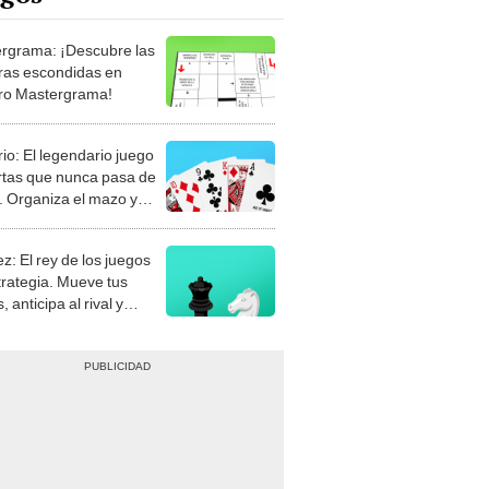
rgrama: ¡Descubre las
ras escondidas en
ro Mastergrama!
rio: El legendario juego
rtas que nunca pasa de
 Organiza el mazo y
stra tu habilidad.
z: El rey de los juegos
trategia. Mueve tus
, anticipa al rival y
gue el jaque mate.