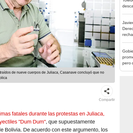
exma
Javie
Dere
recha
otorg
Argen
Gobie
prome
pero 
se que
s extraídos de nueve cuerpos de Juliaca, Casanave concluyó que no
blica
Compartir
timas fatales durante las protestas en Juliaca,
oyectiles "Dum Dum"
, que supuestamente
e Bolivia. De acuerdo con este argumento, los
aber disparado este tipo de munición a los 18