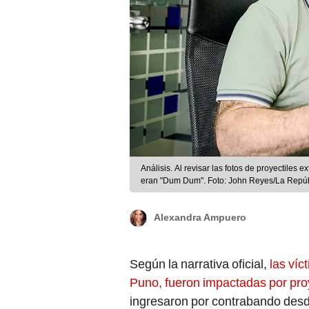
Análisis. Al revisar las fotos de proyectile
eran "Dum Dum". Foto: John Reyes/La Repú
Alexandra Ampuero
Según la narrativa oficial,
las víc
Puno, fueron impactadas por pr
ingresaron por contrabando desd
mismos
manifestantes
podrían h