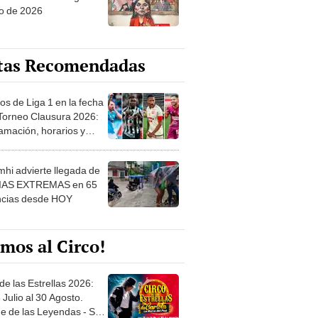
tas Recomendadas
os de Liga 1 en la fecha
 Torneo Clausura 2026:
amación, horarios y
 ver
hi advierte llegada de
IAS EXTREMAS en 65
ncias desde HOY
mos al Circo!
de las Estrellas 2026:
 Julio al 30 Agosto.
e de las Leyendas - San
l