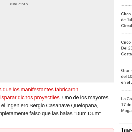
Circo
de Jul
Círcul
Circo
Del 2
Costa
Gran 
del 10
en el
s que los manifestantes fabricaron
isparar dichos proyectiles
. Uno de los mayores
La Ca
17 de 
a, el ingeniero Sergio Casanave Quelopana,
Mega 
mpletamente falso que las balas "Dum Dum"
Ju