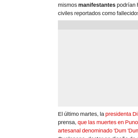
civiles reportados como fallecido
El último martes, la
presidenta D
prensa,
que las muertes en Puno
artesanal denominado 'Dum 'Du
Quelopana, doctor en diseño de a
munición 'Dum Dum' desde hace