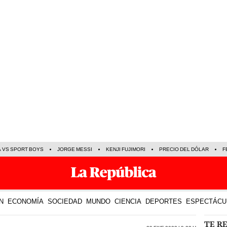
A VS SPORT BOYS
JORGE MESSI
KENJI FUJIMORI
PRECIO DEL DÓLAR
F
N
ECONOMÍA
SOCIEDAD
MUNDO
CIENCIA
DEPORTES
ESPECTÁCU
TE R
29 Ene 2023 | 9:23 h