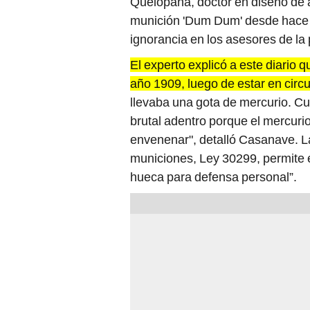
ignorancia en los asesores de la 
El experto explicó a este diario q
año 1909, luego de estar en circ
llevaba una gota de mercurio. Cu
brutal adentro porque el mercuri
envenenar", detalló Casanave. La
municiones, Ley 30299, permite e
hueca para defensa personal”.