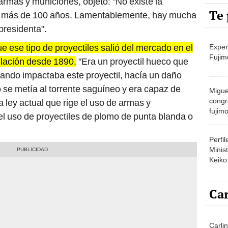
Te 
presidenta".
ue ese tipo de proyectiles salió del mercado en el
Exper
Fujim
ulación desde 1890.
"Era un proyectil hueco que
ando impactaba este proyectil, hacía un daño
o se metía al torrente saguíneo y era capaz de
Migue
congr
 ley actual que rige el uso de armas y
fujimo
l uso de proyectiles de plomo de punta blanda o
prime
Perfi
Minist
Keiko
Car
Carli
agost