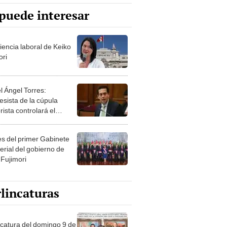
puede interesar
iencia laboral de Keiko
ori
l Ángel Torres:
esista de la cúpula
rista controlará el
r año del Senado
les del primer Gabinete
erial del gobierno de
 Fujimori
lincaturas
ncatura del domingo 9 de
o de 2026