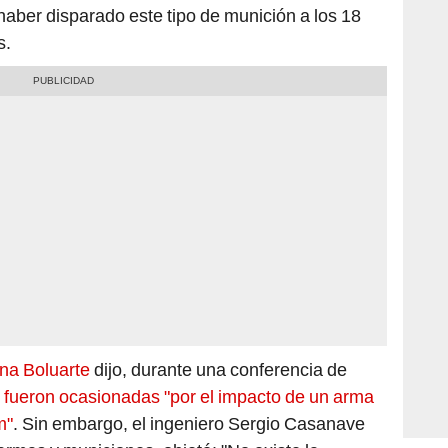
s.
ina Boluarte
dijo, durante una conferencia de
 fueron ocasionadas "por el impacto de un arma
m"
. Sin embargo, el ingeniero Sergio Casanave
rmas y municiones, objetó: "No existe la
 más de 100 años. Lamentablemente, hay mucha