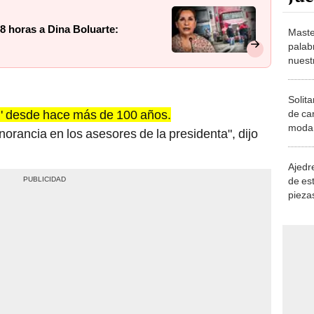
8 horas a Dina Boluarte:
Maste
palab
nuest
Solita
m' desde hace más de 100 años.
de ca
moda.
rancia en los asesores de la presidenta", dijo
demue
Ajedre
de es
piezas
consi