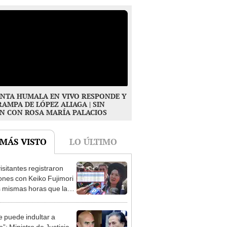
NTA HUMALA EN VIVO RESPONDE Y
RAMPA DE LÓPEZ ALIAGA | SIN
N CON ROSA MARÍA PALACIOS
 MÁS VISTO
LO ÚLTIMO
isitantes registraron
ones con Keiko Fujimori
1
s mismas horas que la
denta se encontraba en
e puede indultar a
”: Ministro de Justicia
2
rta beneficio para el