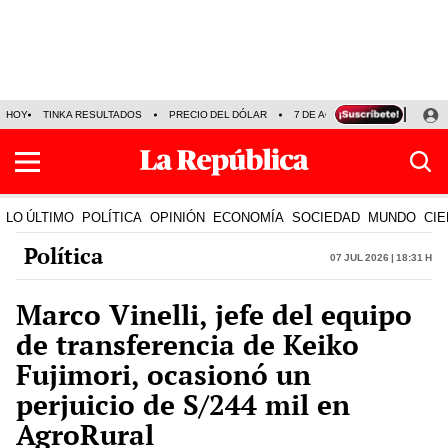
HOY
TINKA RESULTADOS
PRECIO DEL DÓLAR
7 DE AGOSTO
OLLANTA H
LO ÚLTIMO
POLÍTICA
OPINIÓN
ECONOMÍA
SOCIEDAD
MUNDO
CIE
Política
07 Jul 2026 | 18:31 h
Marco Vinelli, jefe del equipo
de transferencia de Keiko
Fujimori, ocasionó un
perjuicio de S/244 mil en
AgroRural