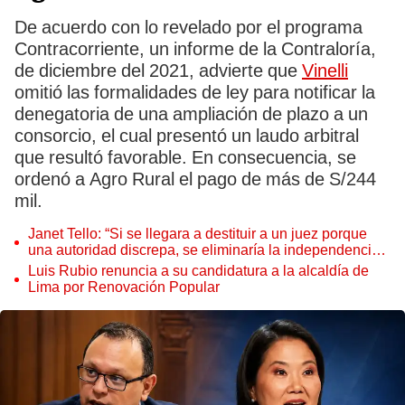
De acuerdo con lo revelado por el programa
Contracorriente, un informe de la Contraloría,
de diciembre del 2021, advierte que
Vinelli
omitió las formalidades de ley para notificar la
denegatoria de una ampliación de plazo a un
consorcio, el cual presentó un laudo arbitral
que resultó favorable. En consecuencia, se
ordenó a Agro Rural el pago de más de S/244
mil.
Janet Tello: “Si se llegara a destituir a un juez porque
una autoridad discrepa, se eliminaría la independencia
judicial”
Luis Rubio renuncia a su candidatura a la alcaldía de
Lima por Renovación Popular