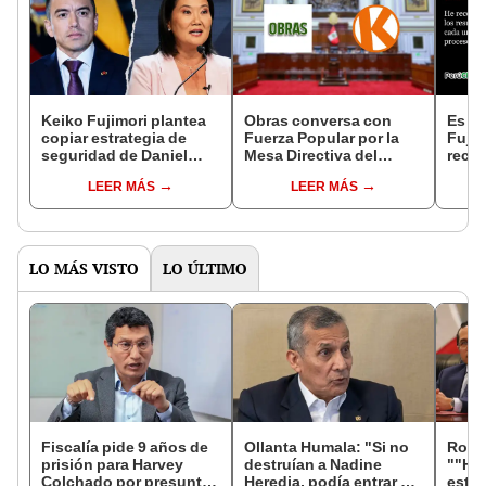
Keiko Fujimori plantea
Obras conversa con
Es fa
copiar estrategia de
Fuerza Popular por la
Fujim
seguridad de Daniel
Mesa Directiva del
reco
Noboa, cuestionado por
nuevo Congreso
resul
LEER MÁS
LEER MÁS
violaciones de
bicameral
proce
derechos humanos
LO MÁS VISTO
LO ÚLTIMO
Fiscalía pide 9 años de
Ollanta Humala: "Si no
Robe
prisión para Harvey
destruían a Nadine
""He
Colchado por presunta
Heredia, podía entrar en
estra