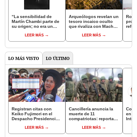
“La sensibilidad de
Arqueólogos revelan un
Robe
Martín Chambi parte de
tesoro incaico oculto
prome
su origen; no era un
que rivaliza con Machu
refo
fotógrafo turista, él se
Picchu: más de 3.000
LEER MÁS
LEER MÁS
integraba con el
piezas de oro, plata y
pueblo”
cobre en un complejo
de 17,4 hectáreas
LO MÁS VISTO
LO ÚLTIMO
Registran citas con
Cancillería anuncia la
Copam
Keiko Fujimori en el
muerte de 11
en el
Despacho Presidencial
compatriotas: reportan
Inter
mientras ella estaba de
114 desaparecidos y 3
LEER MÁS
LEER MÁS
viaje
capturados por Ucrania