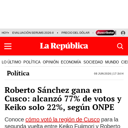
HOY
EVALUACIÓN SERUMS 2026-II
PRECIO DEL DÓLAR
SERIE ACARAMELAD
LO ÚLTIMO
POLÍTICA
OPINIÓN
ECONOMÍA
SOCIEDAD
MUNDO
CIE
Política
08 Jun 2026 | 17:34 h
Roberto Sánchez gana en
Cusco: alcanzó 77% de votos y
Keiko solo 22%, según ONPE
Conoce
cómo votó la región de Cusco
para la
segunda vuelta entre Keiko Fujimori y Roberto