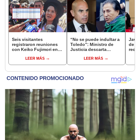
Seis visitantes
“No se puede indultar a
Javie
registraron reuniones
Toledo”: Ministro de
de D
con Keiko Fujimori en
Justicia descarta
recha
las mismas horas que la
beneficio para el
causa
LEER MÁS
LEER MÁS
presidenta se
exmandatario
presi
encontraba en Junín