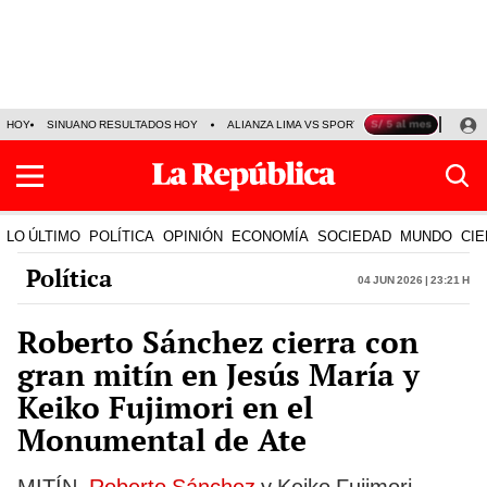
HOY
SINUANO RESULTADOS HOY
ALIANZA LIMA VS SPORT BOYS
JORGE MES
LO ÚLTIMO
POLÍTICA
OPINIÓN
ECONOMÍA
SOCIEDAD
MUNDO
CIE
Política
04 Jun 2026 | 23:21 h
Roberto Sánchez cierra con
gran mitín en Jesús María y
Keiko Fujimori en el
Monumental de Ate