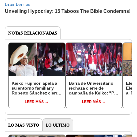
NOTAS RELACIONADAS
Keiko Fujimori apela a
Barra de Universitario
Elecc
su entorno familiar y
rechaza cierre de
Elect
Roberto Sánchez cierra
campaña de Keiko: "Por
al Pe
reivindicando a Castillo
memoria, justicia y
vuelt
LEER MÁS
LEER MÁS
dignidad, Fujimori
Fujim
nunca más"
Sánc
LO MÁS VISTO
LO ÚLTIMO