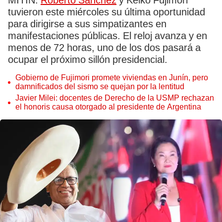
MITÍN.
Roberto Sánchez
y Keiko Fujimori
tuvieron este miércoles su última oportunidad
para dirigirse a sus simpatizantes en
manifestaciones públicas. El reloj avanza y en
menos de 72 horas, uno de los dos pasará a
ocupar el próximo sillón presidencial.
Gobierno de Fujimori promete viviendas en Junín, pero
damnificados del sismo se quejan por la lentitud
Javier Milei: docentes de Derecho de la USMP rechazan
el honoris causa otorgado al presidente de Argentina