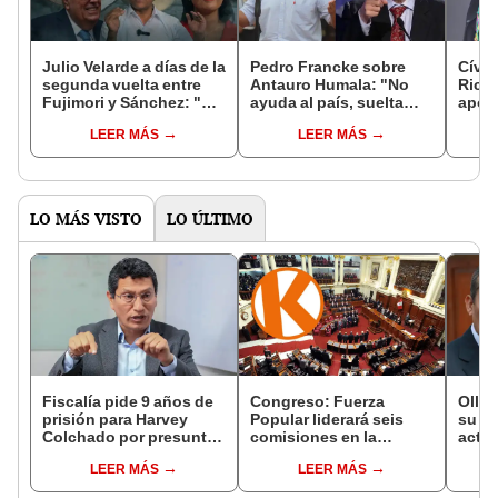
Julio Velarde a días de la
Pedro Francke sobre
Cívic
segunda vuelta entre
Antauro Humala: "No
Rica
Fujimori y Sánchez: "No
ayuda al país, suelta
apoy
hay una política
ideas violentas que al
Sánc
LEER MÁS
LEER MÁS
monetaria de izquierda
Perú no le hace ningún
vuelt
o derecha"
favor"
volve
LO MÁS VISTO
LO ÚLTIMO
Fiscalía pide 9 años de
Congreso: Fuerza
Olla
prisión para Harvey
Popular liderará seis
su ca
Colchado por presunta
comisiones en la
activ
negociación
Cámara de Diputados
Fujim
LEER MÁS
LEER MÁS
incompatible y falsedad
recib
ideológica
recib