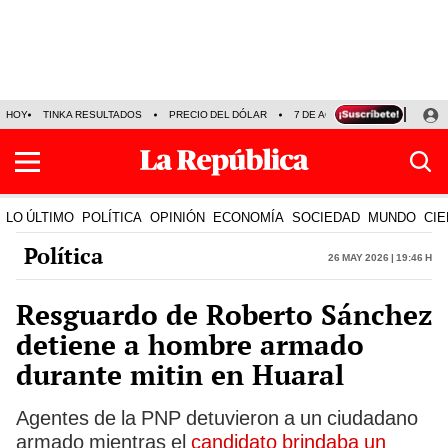
HOY
TINKA RESULTADOS
PRECIO DEL DÓLAR
7 DE AGOSTO
OLLANTA H
LO ÚLTIMO
POLÍTICA
OPINIÓN
ECONOMÍA
SOCIEDAD
MUNDO
CIE
Política
26 May 2026 | 19:46 h
Resguardo de Roberto Sánchez
detiene a hombre armado
durante mitin en Huaral
Agentes de la PNP detuvieron a un ciudadano
armado mientras el
candidato brindaba un