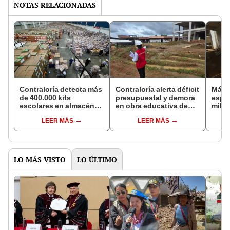
NOTAS RELACIONADAS
Contraloría detecta más
Contraloría alerta déficit
Más d
de 400.000 kits
presupuestal y demora
esper
escolares en almacén
en obra educativa de
millo
en Lurín que no fueron
S/54 millones en Madre
falla
LEER MÁS
LEER MÁS
repartidos a zonas
de Dios
vulnerables
LO MÁS VISTO
LO ÚLTIMO