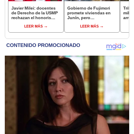
Javier Milei: docentes
Gobierno de Fujimori
Tribu
de Derecho de la USMP
promete viviendas en
milit
rechazan el honoris
Junín, pero
arrep
causa otorgado al
damnificados del sismo
de ci
LEER MÁS
LEER MÁS
presidente de Argentina
se quejan por la lentitud