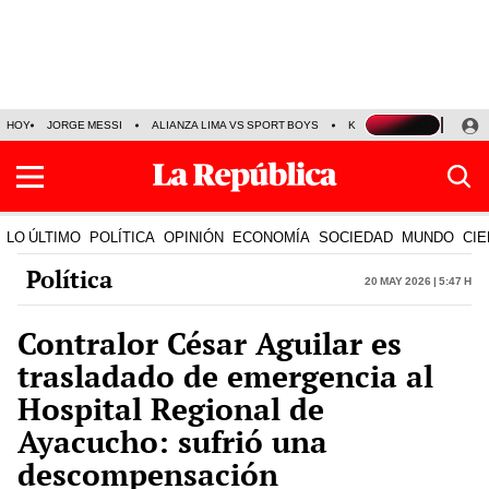
HOY
JORGE MESSI
ALIANZA LIMA VS SPORT BOYS
KENJI FUJIMORI
PRE
LO ÚLTIMO
POLÍTICA
OPINIÓN
ECONOMÍA
SOCIEDAD
MUNDO
CIE
Política
20 May 2026 | 5:47 h
Contralor César Aguilar es
trasladado de emergencia al
Hospital Regional de
Ayacucho: sufrió una
descompensación