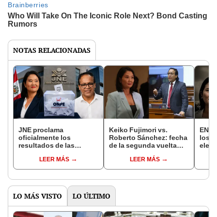
NOTAS RELACIONADAS
JNE proclama
Keiko Fujimori vs.
EN V
oficialmente los
Roberto Sánchez: fecha
los r
resultados de las
de la segunda vuelta
elec
Elecciones 2026:
presidencial
presi
LEER MÁS
LEER MÁS
Fujimori y Sánchez
Sánch
pasan a segunda vuelta
segu
LO MÁS VISTO
LO ÚLTIMO