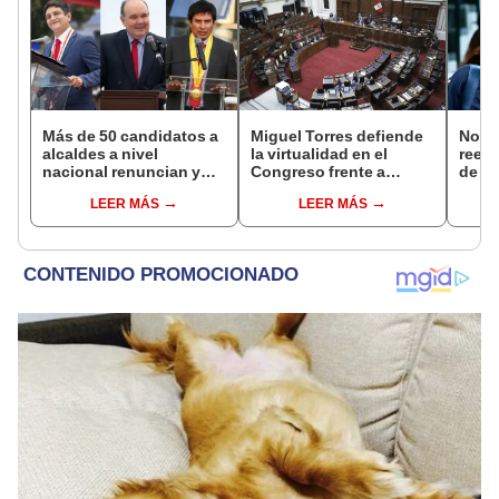
Más de 50 candidatos a
Miguel Torres defiende
Norm
alcaldes a nivel
la virtualidad en el
reele
nacional renuncian y
Congreso frente a
de Ló
dan paso a la reelección
proyecto de ley que
Jurad
LEER MÁS
LEER MÁS
encubierta
plantea la
sacar
presencialidad