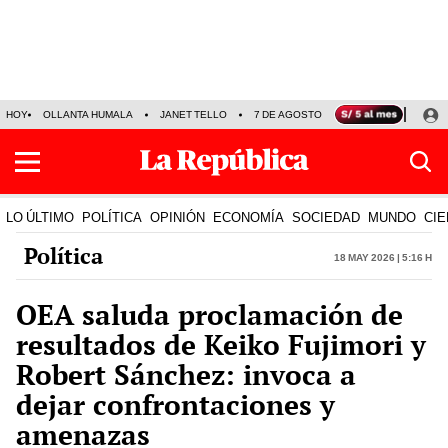
HOY
OLLANTA HUMALA
JANET TELLO
7 DE AGOSTO
TINKA RESULTADOS
LO ÚLTIMO
POLÍTICA
OPINIÓN
ECONOMÍA
SOCIEDAD
MUNDO
CIE
Política
18 May 2026 | 5:16 h
OEA saluda proclamación de
resultados de Keiko Fujimori y
Robert Sánchez: invoca a
dejar confrontaciones y
amenazas