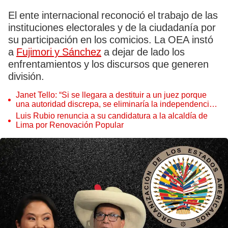
El ente internacional reconoció el trabajo de las
instituciones electorales y de la ciudadanía por
su participación en los comicios. La OEA instó
a
Fujimori y Sánchez
a dejar de lado los
enfrentamientos y los discursos que generen
división.
Janet Tello: “Si se llegara a destituir a un juez porque
una autoridad discrepa, se eliminaría la independencia
judicial”
Luis Rubio renuncia a su candidatura a la alcaldía de
Lima por Renovación Popular