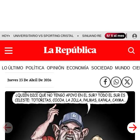
HOY
UNIVERSITARIO VS SPORTING CRISTAL
SINUANO RESULTADOS HOY
CA
LO ÚLTIMO
POLÍTICA
OPINIÓN
ECONOMÍA
SOCIEDAD
MUNDO
CIE
Jueves 23 De Abril De 2026