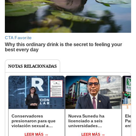
NOTAS RELACIONADAS
Conservadores
Nueva Sunedu ha
Elecc
presionaron para que
licenciado a seis
Parti
violación sexual a
universidades
enfoq
menores ya no sea
denegadas tras la
busca
LEER MÁS
LEER MÁS
causal de aborto
contrarreforma del
mode