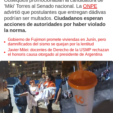
Obsequios promocionaban la candidatura de
'Miki' Torres al Senado nacional. La
ONPE
advirtió que postulantes que entregan dádivas
podrían ser multados.
Ciudadanos esperan
acciones de autoridades por haber violado
la norma.
Gobierno de Fujimori promete viviendas en Junín, pero
damnificados del sismo se quejan por la lentitud
Javier Milei: docentes de Derecho de la USMP rechazan
el honoris causa otorgado al presidente de Argentina