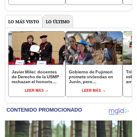
terapéutico
Congreso
LO MÁS VISTO
LO ÚLTIMO
Javier Milei: docentes
Gobierno de Fujimori
Tribu
de Derecho de la USMP
promete viviendas en
milit
rechazan el honoris
Junín, pero
arrep
causa otorgado al
damnificados del sismo
de ci
LEER MÁS
LEER MÁS
presidente de Argentina
se quejan por la lentitud