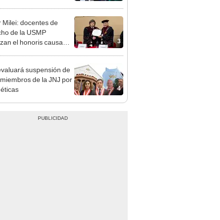
ndatario
r Milei: docentes de
cho de la USMP
3
zan el honoris causa
ado al presidente de
tina
valuará suspensión de
 miembros de la JNJ por
4
 éticas