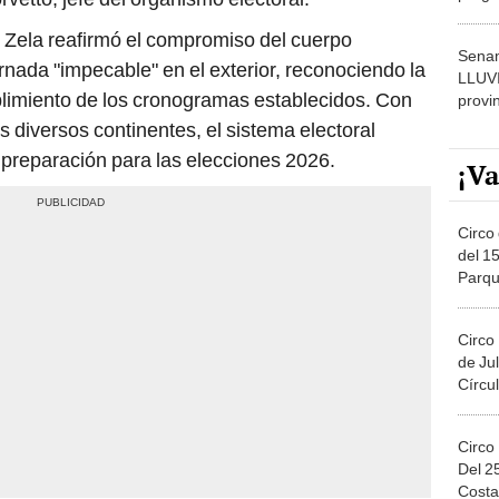
dónde
de Zela reafirmó el compromiso del cuerpo
Senam
rnada "impecable" en el exterior, reconociendo la
LLUV
plimiento de los cronogramas establecidos. Con
provi
os diversos continentes, el sistema electoral
e preparación para las elecciones 2026.
¡Va
Circo 
del 15
Parqu
Migue
Circo
de Jul
Círcul
Circo
Del 2
Costa