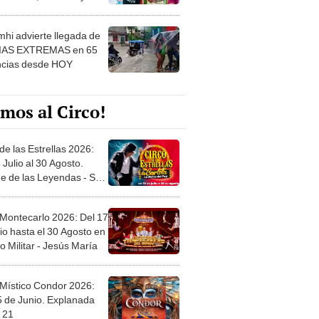
 ver
hi advierte llegada de
IAS EXTREMAS en 65
ncias desde HOY
mos al Circo!
de las Estrellas 2026:
 Julio al 30 Agosto.
e de las Leyendas - San
l
 Montecarlo 2026: Del 17
io hasta el 30 Agosto en
o Militar - Jesús María
 Místico Condor 2026:
5 de Junio. Explanada
 21