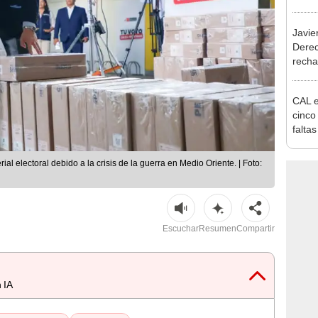
exma
Javie
Dere
recha
otorg
Argen
CAL e
cinco
faltas
rial electoral debido a la crisis de la guerra en Medio Oriente. | Foto:
Escuchar
Resumen
Compartir
 IA