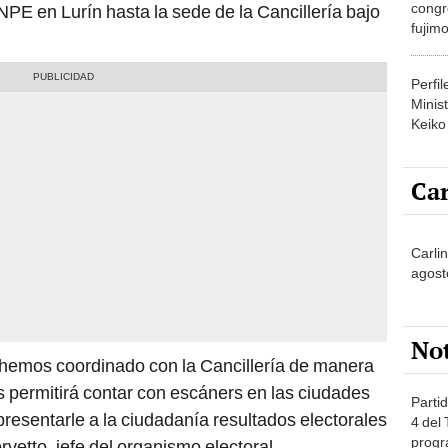
congr
NPE en Lurín hasta la sede de la Cancillería bajo
fujimo
prime
Perfi
Minist
Keiko
Car
Carli
agost
No
, hemos coordinado con la Cancillería de manera
 permitirá contar con escáners en las ciudades
Partid
esentarle a la ciudadanía resultados electorales
4 del
progr
vetto, jefe del organismo electoral.