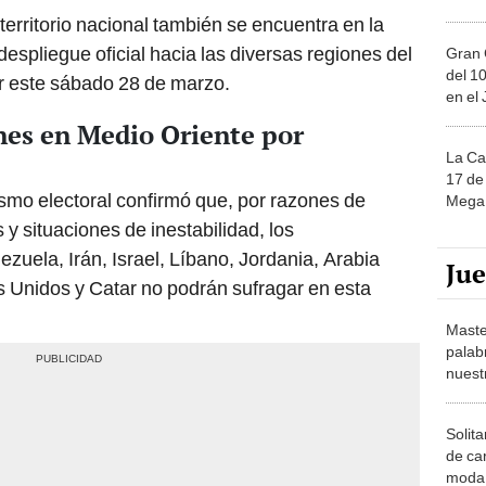
 territorio nacional también se encuentra en la
espliegue oficial hacia las diversas regiones del
Gran 
del 10
ar este sábado 28 de marzo.
en el
nes en Medio Oriente por
La Ca
17 de 
ismo electoral confirmó que, por razones de
Mega 
 y situaciones de inestabilidad, los
zuela, Irán, Israel, Líbano, Jordania, Arabia
Ju
s Unidos y Catar no podrán sufragar en esta
Maste
palab
nuest
Solita
de ca
moda.