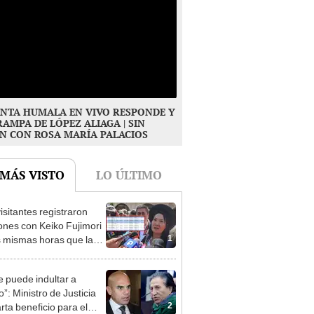
NTA HUMALA EN VIVO RESPONDE Y
RAMPA DE LÓPEZ ALIAGA | SIN
N CON ROSA MARÍA PALACIOS
 MÁS VISTO
LO ÚLTIMO
isitantes registraron
ones con Keiko Fujimori
1
s mismas horas que la
denta se encontraba en
e puede indultar a
”: Ministro de Justicia
2
rta beneficio para el