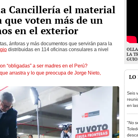
a Cancillería el material
a que voten más de un
os en el exterior
tas, ánforas y más documentos que servirán para la
OLLA
gio
distribuidas en 114 oficinas consulares a nivel
LA T
GUIO
on “obligadas” a ser madres en el Perú?
 que arrastra y lo que preocupa de Jorge Nieto,
LO
Seis v
reuni
en la
presi
Junín
“No s
Toledo
desca