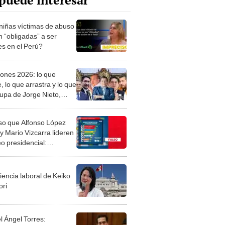
puede interesar
niñas víctimas de abuso
n “obligadas” a ser
s en el Perú?
iones 2026: lo que
, lo que arrastra y lo que
upa de Jorge Nieto,
mir Cerrón y Mario
rra
lso que Alfonso López
y Mario Vizcarra lideren
o presidencial:
stadora no figura
trada en el JNE
iencia laboral de Keiko
ori
l Ángel Torres: