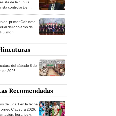
esista de la cúpula
rista controlará el
r año del Senado
les del primer Gabinete
erial del gobierno de
 Fujimori
lincaturas
ncatura del sábado 8 de
o de 2026
tas Recomendadas
os de Liga 1 en la fecha
 Torneo Clausura 2026:
amación, horarios y