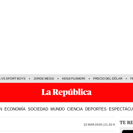
A VS SPORT BOYS
JORGE MESSI
KENJI FUJIMORI
PRECIO DEL DÓLAR
F
N
ECONOMÍA
SOCIEDAD
MUNDO
CIENCIA
DEPORTES
ESPECTÁCU
TE R
22 Mar 2026 | 21:42 h