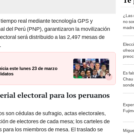
Te 
¿Las 
tiempo real mediante tecnología GPS y
no so
madre
al del Perú (PNP), garantizaron la movilización
ectoral será distribuido a las 2,497 mesas de
Elecc
.
ofrece
preoc
Vladi
Vizca
icia este lunes 23 de marzo
Es fa
didatos
Chau 
sonde
encue
erial electoral para los peruanos
regis
Exper
Fujim
s son cédulas de sufragio, actas electorales,
lación de electores de cada mesa; los carteles de
os para los miembros de mesa. El traslado se
Migue