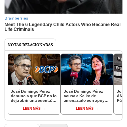
NOTAS RELACIONADAS
José Domingo Perez
José Domingo Pérez
José
denuncia que BCP no lo
acusa a Keiko de
ANC d
deja abrir una cuenta:
amenazarlo con apoyo
Públ
banco responde que no
de la Fiscalía: “Ha sido
inves
LEER MÁS
LEER MÁS
están obligados
muy clara con que me
cont
iré a la cárcel”