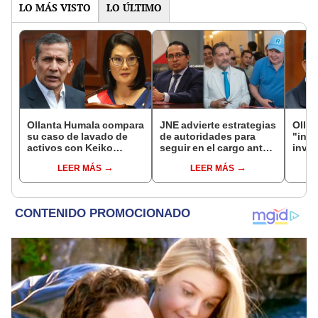
LO MÁS VISTO
LO ÚLTIMO
Ollanta Humala compara
JNE advierte estrategias
Olla
su caso de lavado de
de autoridades para
"inte
activos con Keiko
seguir en el cargo ante
inves
Fujimori: "Nosotros no
prohibición de la
Nadin
LEER MÁS
LEER MÁS
recibimos, ella sí
reelección
"Bus
recibió"
cand