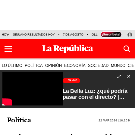
HOY
SINUANO RESULTADOS HOY
7 DE AGOSTO
OLLANTA HUMALA
PAPA
LO ÚLTIMO
POLÍTICA
OPINIÓN
ECONOMÍA
SOCIEDAD
MUNDO
CIE
EN VIVO
La Bella Luz: ¿qué podría
pasar con el directo? |
Fuerte y Claro con Manuela
Camacho
Política
22 Mar 2026 | 16:20 h