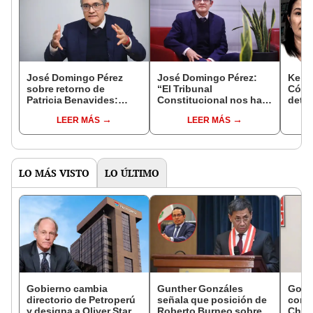
José Domingo Pérez
José Domingo Pérez:
Keiko
sobre retorno de
“El Tribunal
Cócte
Patricia Benavides:
Constitucional nos ha
detal
"Martha Moyano se
cortado las manos”
acusa
LEER MÁS
LEER MÁS
reunió con ella para
lider
pedirle que retire del
Popul
cargo"
LO MÁS VISTO
LO ÚLTIMO
Gobierno cambia
Gunther Gonzáles
Gobi
directorio de Petroperú
señala que posición de
cond
y designa a Oliver Stark
Roberto Burneo sobre
Cháve