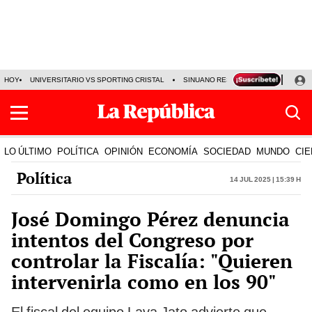
HOY
UNIVERSITARIO VS SPORTING CRISTAL
SINUANO RESULTADOS HOY
CA
LO ÚLTIMO
POLÍTICA
OPINIÓN
ECONOMÍA
SOCIEDAD
MUNDO
CIE
Política
14 Jul 2025 | 15:39 h
José Domingo Pérez denuncia
intentos del Congreso por
controlar la Fiscalía: "Quieren
intervenirla como en los 90"