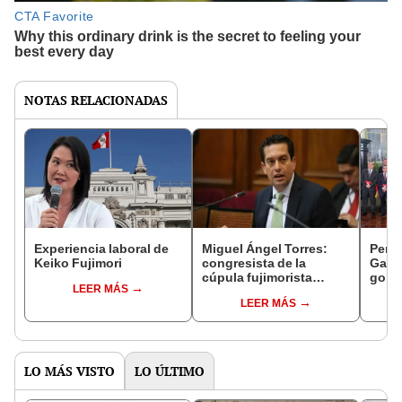
NOTAS RELACIONADAS
Experiencia laboral de
Miguel Ángel Torres:
Perfi
Keiko Fujimori
congresista de la
Gabin
cúpula fujimorista
gobi
LEER MÁS
controlará el primer año
Fujim
LEER MÁS
del Senado
LO MÁS VISTO
LO ÚLTIMO