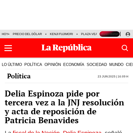
HOY
PRECIO DEL DÓLAR
KENJI FUJIMORI
PLAZA VEA
FERIADOS
KE
LO ÚLTIMO
POLÍTICA
OPINIÓN
ECONOMÍA
SOCIEDAD
MUNDO
CIE
Política
23 Jun 2025 | 16:09 h
Delia Espinoza pide por
tercera vez a la JNJ resolución
y acta de reposición de
Patricia Benavides