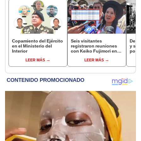
Copamiento del Ejército
Seis visitantes
De fa
en el Ministerio del
registraron reuniones
y sob
Interior
con Keiko Fujimori en
por R
las mismas horas que la
LEER MÁS
LEER MÁS
presidenta se
encontraba en Junín