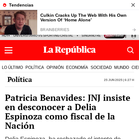
HOY
UNIVERSITARIO VS SPORTING CRISTAL
SINUANO RESULTADOS HOY
CA
LO ÚLTIMO
POLÍTICA
OPINIÓN
ECONOMÍA
SOCIEDAD
MUNDO
CIE
Política
25 Jun 2025 | 6:27 h
Patricia Benavides: JNJ insiste
en desconocer a Delia
Espinoza como fiscal de la
Nación