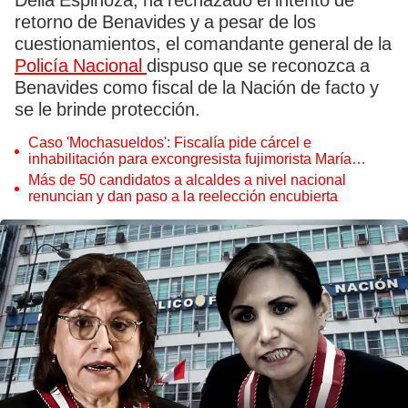
Delia Espinoza, ha rechazado el intento de
retorno de Benavides y a pesar de los
cuestionamientos, el comandante general de la
Policía Nacional
dispuso que se reconozca a
Benavides como fiscal de la Nación de facto y
se le brinde protección.
Caso 'Mochasueldos': Fiscalía pide cárcel e
inhabilitación para excongresista fujimorista María
Cordero Jon Tay
Más de 50 candidatos a alcaldes a nivel nacional
renuncian y dan paso a la reelección encubierta