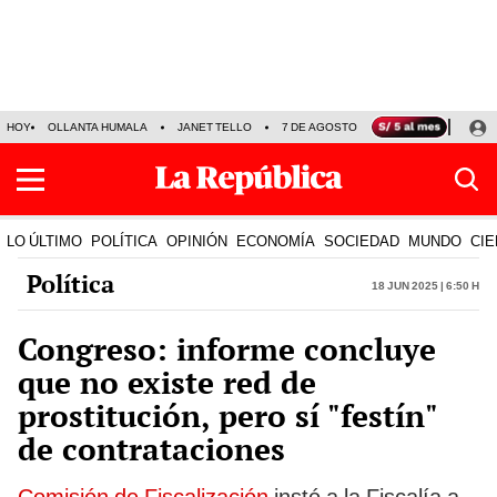
HOY
OLLANTA HUMALA
JANET TELLO
7 DE AGOSTO
TINKA RESULTADOS
LO ÚLTIMO
POLÍTICA
OPINIÓN
ECONOMÍA
SOCIEDAD
MUNDO
CIE
Política
18 Jun 2025 | 6:50 h
Congreso: informe concluye
que no existe red de
prostitución, pero sí "festín"
de contrataciones