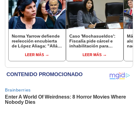
Norma Yarrow defiende
Caso 'Mochasueldos':
Más d
reelección encubierta
Fiscalía pide cárcel e
alcal
de López Aliaga: "Allá el
inhabilitación para
nacio
Jurado que se deja
excongresista
dan p
LEER MÁS
LEER MÁS
sacar la vuelta"
fujimorista María
encu
Cordero Jon Tay