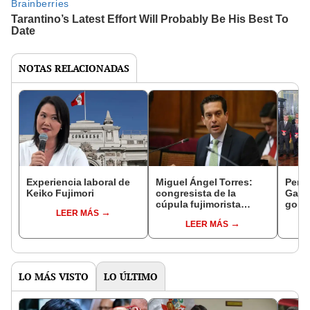
NOTAS RELACIONADAS
Experiencia laboral de
Miguel Ángel Torres:
Perfi
Keiko Fujimori
congresista de la
Gabin
cúpula fujimorista
gobi
LEER MÁS
controlará el primer año
Fujim
LEER MÁS
del Senado
LO MÁS VISTO
LO ÚLTIMO