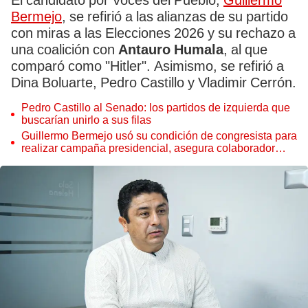
El candidato por Voces del Pueblo,
Guillermo
Bermejo
, se refirió a las alianzas de su partido
con miras a las Elecciones 2026 y su rechazo a
una coalición con
Antauro Humala
, al que
comparó como "Hitler". Asimismo, se refirió a
Dina Boluarte, Pedro Castillo y Vladimir Cerrón.
Pedro Castillo al Senado: los partidos de izquierda que
buscarían unirlo a sus filas
Guillermo Bermejo usó su condición de congresista para
realizar campaña presidencial, asegura colaborador
eficaz