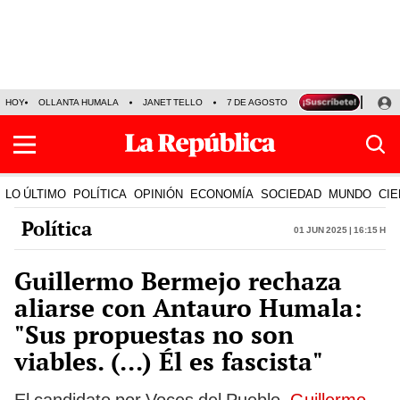
HOY
OLLANTA HUMALA
JANET TELLO
7 DE AGOSTO
TINKA RESULTADOS
LO ÚLTIMO
POLÍTICA
OPINIÓN
ECONOMÍA
SOCIEDAD
MUNDO
CIE
Política
01 Jun 2025 | 16:15 h
Guillermo Bermejo rechaza
aliarse con Antauro Humala:
"Sus propuestas no son
viables. (...) Él es fascista"