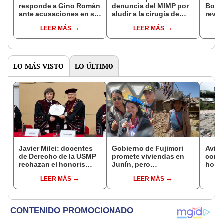
responde a Gino Román
denuncia del MIMP por
Bolua
ante acusaciones en su
aludir a la cirugía de
revie
contra: "La ventaja de
Boluarte: "No voy a
hay c
LEER MÁS
LEER MÁS
un orate es que no
retirar ninguna silaba,
el ro
necesita investigar"
es libertad de
mora
expresión"
LO MÁS VISTO
LO ÚLTIMO
Javier Milei: docentes
Gobierno de Fujimori
Aviac
de Derecho de la USMP
promete viviendas en
comp
rechazan el honoris
Junín, pero
horas
causa otorgado al
damnificados del sismo
apoy
LEER MÁS
LEER MÁS
presidente de Argentina
se quejan por la lentitud
milit