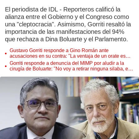
El periodista de IDL - Reporteros calificó la
alianza entre el Gobierno y el Congreso como
una "cleptocracia". Asimismo, Gorriti resaltó la
importancia de las manifestaciones del 94%
que rechaza a Dina Boluarte y el Parlamento.
Gustavo Gorriti responde a Gino Román ante
acusaciones en su contra: "La ventaja de un orate es
que no necesita investigar"
Gorriti responde a denuncia del MIMP por aludir a la
cirugía de Boluarte: "No voy a retirar ninguna silaba, es
libertad de expresión"