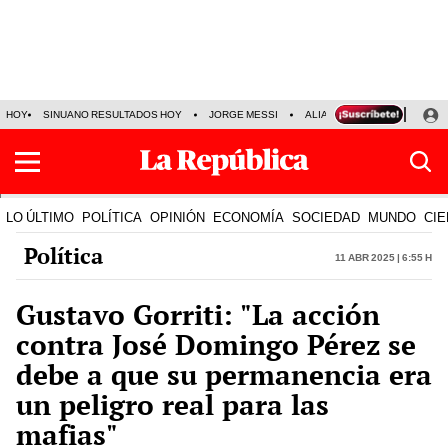
HOY
SINUANO RESULTADOS HOY
JORGE MESSI
ALIANZA LIMA VS SPORT BO
LO ÚLTIMO
POLÍTICA
OPINIÓN
ECONOMÍA
SOCIEDAD
MUNDO
CIE
Política
11 Abr 2025 | 6:55 h
Gustavo Gorriti: "La acción
contra José Domingo Pérez se
debe a que su permanencia era
un peligro real para las
mafias"