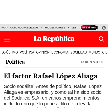
HOY
CASO MOCHASUELDOS
MIGUEL TORRES
LEY PULPÍN
PRECIO DEL
LO ÚLTIMO
POLÍTICA
OPINIÓN
ECONOMÍA
SOCIEDAD
MUNDO
CIE
Política
08 Jul 2024 | 6:11 h
El factor Rafael López Aliaga
Socio sodálite. Antes de político, Rafael López
Aliaga es empresario, y como tal ha sido socio
del Sodalicio S.A. en varios emprendimientos,
incluido uno que lo pone al filo de la ley: la