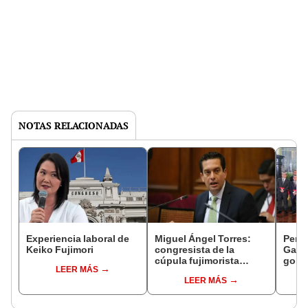
NOTAS RELACIONADAS
Experiencia laboral de
Miguel Ángel Torres:
Perfi
Keiko Fujimori
congresista de la
Gabin
cúpula fujimorista
gobi
LEER MÁS
controlará el primer año
Fujim
LEER MÁS
del Senado