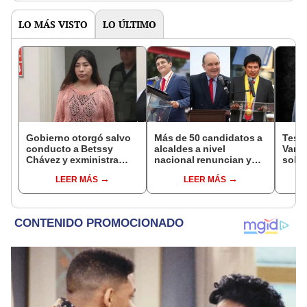
LO MÁS VISTO
LO ÚLTIMO
Gobierno otorgó salvo
Más de 50 candidatos a
Testi
conducto a Betssy
alcaldes a nivel
Varil
Chávez y exministra
nacional renuncian y
sobo
viajó a México en la
dan paso a la reelección
Orell
LEER MÁS
LEER MÁS
madrugada
encubierta