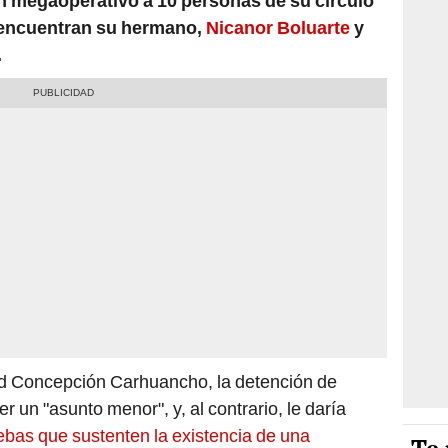
un megaoperativo a 10 personas de su círculo
 encuentran su hermano,
Nicanor Boluarte
y
.
rd Concepción Carhuancho, la detención de
r un "asunto menor", y, al contrario, le daría
ebas que sustenten la existencia de una