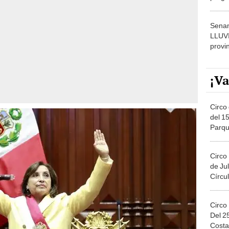
dónde
Senam
LLUV
provi
¡Va
Circo 
del 15
Parqu
Migue
Circo
de Jul
Círcul
Circo
Del 2
Costa