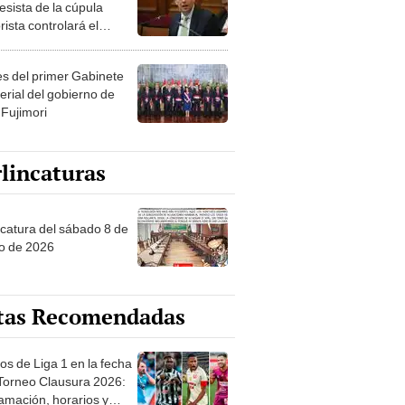
esista de la cúpula
rista controlará el
r año del Senado
les del primer Gabinete
erial del gobierno de
 Fujimori
lincaturas
ncatura del sábado 8 de
o de 2026
tas Recomendadas
os de Liga 1 en la fecha
 Torneo Clausura 2026:
amación, horarios y