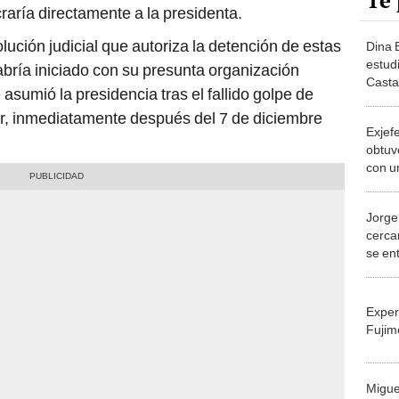
Te 
raría directamente a la presidenta.
ución judicial que autoriza la detención de estas
Dina 
estud
bría iniciado con su presunta organización
Casta
asumió la presidencia tras el fallido golpe de
su de
ir, inmediatamente después del 7 de diciembre
Exjef
obtuvo
con u
Jorge 
cerca
se en
Los W
Exper
Fujim
Migue