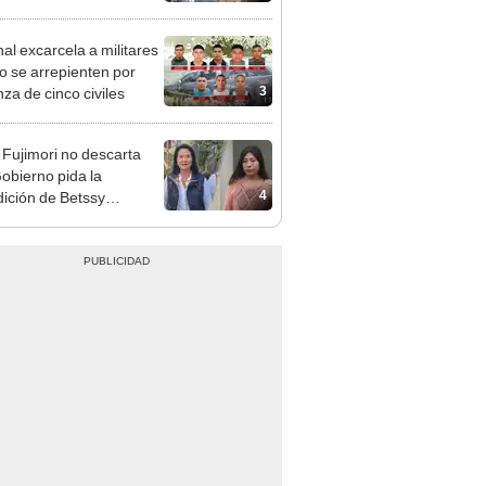
jan por la lentitud
nal excarcela a militares
o se arrepienten por
3
za de cinco civiles
 Fujimori no descarta
obierno pida la
4
dición de Betssy
z: "Está dentro de
ras facultades"