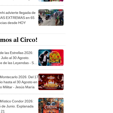
 ver
hi advierte llegada de
IAS EXTREMAS en 65
ncias desde HOY
mos al Circo!
de las Estrellas 2026:
 Julio al 30 Agosto.
e de las Leyendas - San
l
 Montecarlo 2026: Del 17
io hasta el 30 Agosto en
o Militar - Jesús María
 Místico Condor 2026:
5 de Junio. Explanada
 21