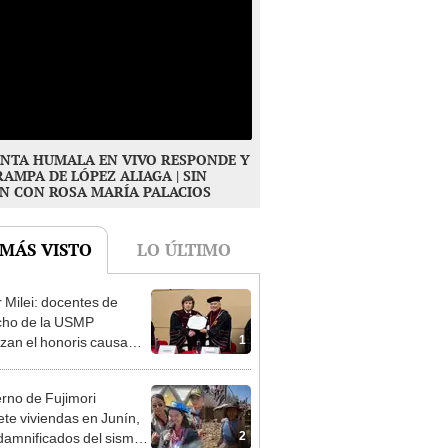
NTA HUMALA EN VIVO RESPONDE Y
RAMPA DE LÓPEZ ALIAGA | SIN
N CON ROSA MARÍA PALACIOS
 MÁS VISTO
LO ÚLTIMO
r Milei: docentes de
cho de la USMP
1
zan el honoris causa
ado al presidente de
tina
rno de Fujimori
te viviendas en Junín,
2
damnificados del sismo