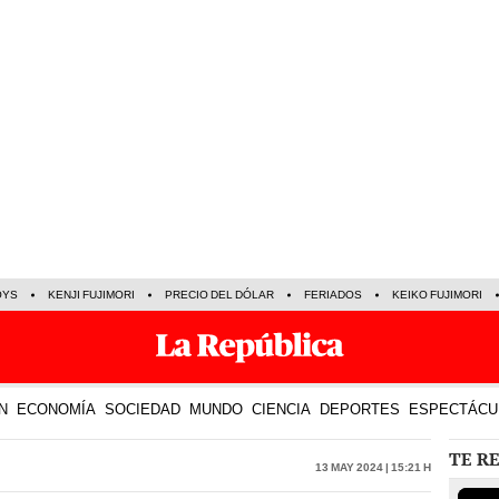
OYS
KENJI FUJIMORI
PRECIO DEL DÓLAR
FERIADOS
KEIKO FUJIMORI
N
ECONOMÍA
SOCIEDAD
MUNDO
CIENCIA
DEPORTES
ESPECTÁCU
TE R
13 May 2024 | 15:21 h