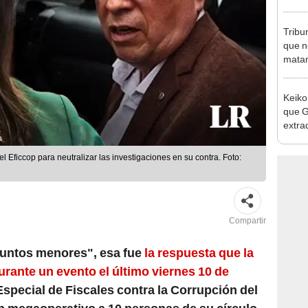
se que
Tribu
que n
matan
Keiko
que G
extra
Cháve
nuest
l Eficcop para neutralizar las investigaciones en su contra. Foto:
Compartir
suntos menores", esa fue
la respuesta que la
urante un evento el último viernes 10 de
Especial de Fiscales contra la Corrupción del