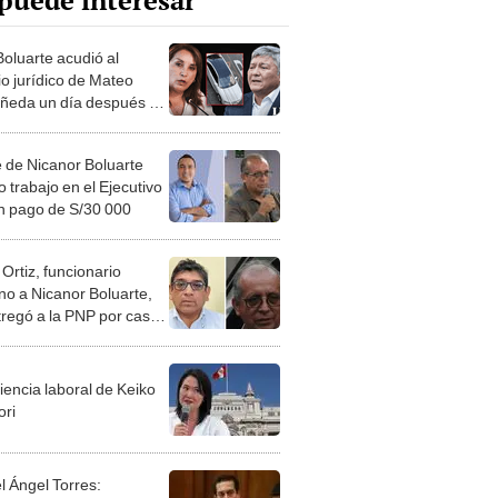
puede interesar
Boluarte acudió al
io jurídico de Mateo
ñeda un día después de
tención
e de Nicanor Boluarte
 trabajo en el Ejecutivo
n pago de S/30 000
Ortiz, funcionario
no a Nicanor Boluarte,
tregó a la PNP por caso
aykis en la Sombra
iencia laboral de Keiko
ori
l Ángel Torres: