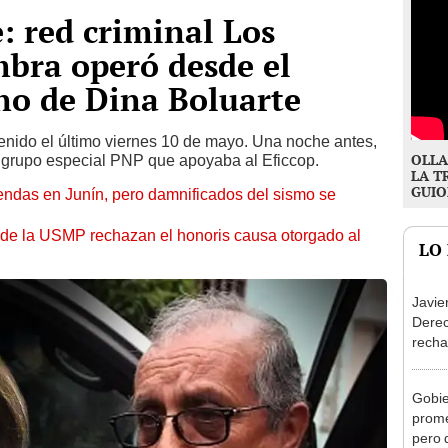
: red criminal Los
bra operó desde el
rno de Dina Boluarte
enido el último viernes 10 de mayo. Una noche antes,
OLLA
el grupo especial PNP que apoyaba al Eficcop.
LA T
GUIO
endas en Junín, pero damnificados del sismo se
 de la USMP rechazan el honoris causa otorgado al
LO
Javie
Dere
recha
otorg
Argen
Gobie
prome
pero 