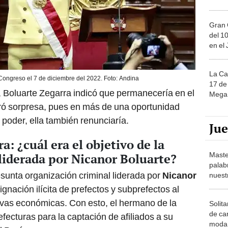
Gran 
del 10
en el
La Ca
 Congreso el 7 de diciembre del 2022. Foto: Andina
17 de 
, Boluarte Zegarra indicó que permanecería en el
Mega 
eró sorpresa, pues en más de una oportunidad
l poder, ella también renunciaría.
Ju
: ¿cuál era el objetivo de la
Maste
liderada por Nicanor Boluarte?
palab
resunta organización criminal liderada por
Nicanor
nuest
gnación ilícita de prefectos y subprefectos al
divas económicas. Con esto, el hermano de la
Solita
de ca
efecturas para la captación de afiliados a su
moda.