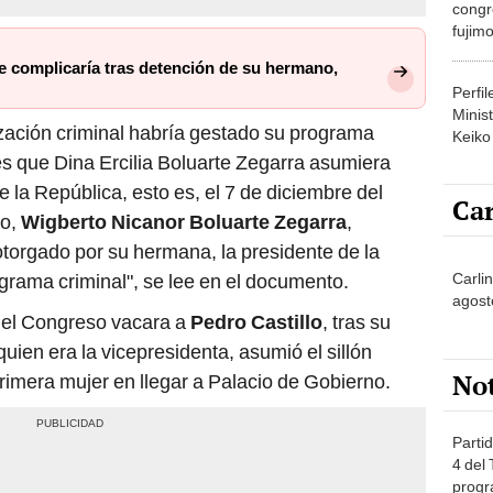
congr
fujimo
prime
se complicaría tras detención de su hermano,
Perfi
Minist
ización criminal habría gestado su programa
Keiko
s que Dina Ercilia Boluarte Zegarra asumiera
 la República, esto es, el 7 de diciembre del
Car
lo,
Wigberto Nicanor Boluarte Zegarra
,
torgado por su hermana, la presidente de la
Carli
ograma criminal", se lee en el documento.
agost
 el Congreso vacara a
Pedro Castillo
, tras su
quien era la vicepresidenta, asumió el sillón
No
 primera mujer en llegar a Palacio de Gobierno.
Partid
4 del
progr