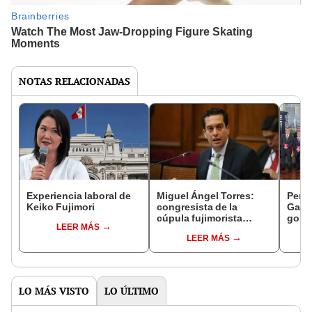
NOTAS RELACIONADAS
Experiencia laboral de
Miguel Ángel Torres:
Perfi
Keiko Fujimori
congresista de la
Gabin
cúpula fujimorista
gobi
LEER MÁS
controlará el primer año
Fujim
LEER MÁS
del Senado
LO MÁS VISTO
LO ÚLTIMO