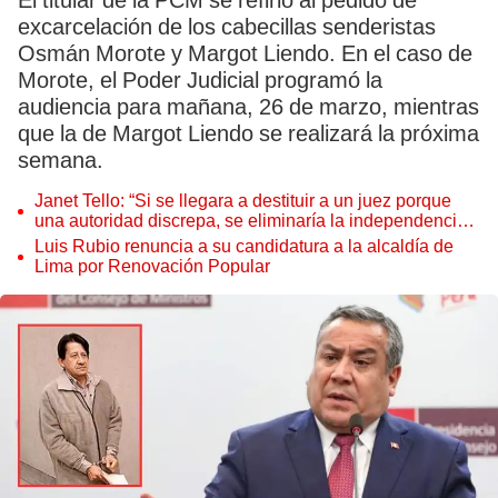
El titular de la PCM se refirió al pedido de
excarcelación de los cabecillas senderistas
Osmán Morote y Margot Liendo. En el caso de
Morote, el Poder Judicial programó la
audiencia para mañana, 26 de marzo, mientras
que la de Margot Liendo se realizará la próxima
semana.
Janet Tello: “Si se llegara a destituir a un juez porque
una autoridad discrepa, se eliminaría la independencia
judicial”
Luis Rubio renuncia a su candidatura a la alcaldía de
Lima por Renovación Popular