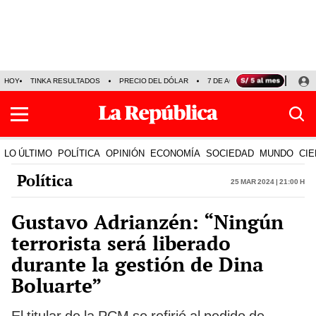
HOY
TINKA RESULTADOS
PRECIO DEL DÓLAR
7 DE AGOSTO
OLLANTA H
LO ÚLTIMO
POLÍTICA
OPINIÓN
ECONOMÍA
SOCIEDAD
MUNDO
CIE
Política
25 Mar 2024 | 21:00 h
Gustavo Adrianzén: “Ningún
terrorista será liberado
durante la gestión de Dina
Boluarte”