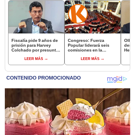
Fiscalía pide 9 años de
Congreso: Fuerza
Ollan
prisión para Harvey
Popular liderará seis
destr
Colchado por presunta
comisiones en la
Hered
negociación
Cámara de Diputados
el 20
LEER MÁS
LEER MÁS
incompatible y falsedad
ideológica