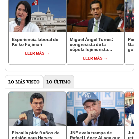
Experiencia laboral de
Miguel Ángel Torres:
Perfi
Keiko Fujimori
congresista de la
Gabin
cúpula fujimorista
gobi
LEER MÁS
controlará el primer año
Fujim
LEER MÁS
del Senado
LO MÁS VISTO
LO ÚLTIMO
Fiscalía pide 9 años de
JNE avala trampa de
Junto
prisión para Harvey
Rafael López Aliaga que
retro