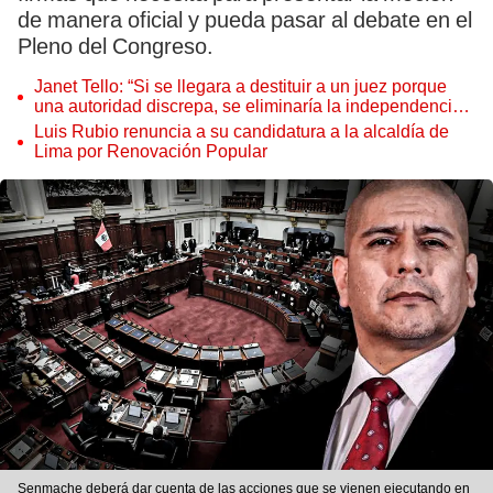
de manera oficial y pueda pasar al debate en el
Pleno del Congreso.
Janet Tello: “Si se llegara a destituir a un juez porque
una autoridad discrepa, se eliminaría la independencia
judicial”
Luis Rubio renuncia a su candidatura a la alcaldía de
Lima por Renovación Popular
Senmache deberá dar cuenta de las acciones que se vienen ejecutando en