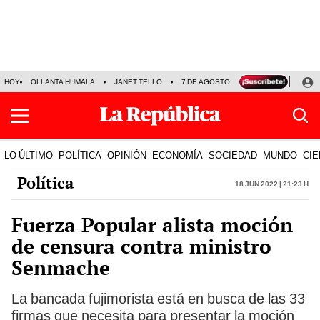
HOY
OLLANTA HUMALA
JANET TELLO
7 DE AGOSTO
TINKA RESULTADOS
LO ÚLTIMO
POLÍTICA
OPINIÓN
ECONOMÍA
SOCIEDAD
MUNDO
CIE
Política
18 Jun 2022 | 21:23 h
Fuerza Popular alista moción
de censura contra ministro
Senmache
La bancada fujimorista está en busca de las 33
firmas que necesita para presentar la moción