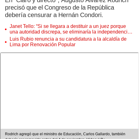
En “Claro y directo”, Augusto Álvarez Rodrich
precisó que el Congreso de la República
debería censurar a Hernán Condori.
Janet Tello: “Si se llegara a destituir a un juez porque
una autoridad discrepa, se eliminaría la independencia
judicial”
Luis Rubio renuncia a su candidatura a la alcaldía de
Lima por Renovación Popular
Rodrich agregó que el ministro de Educación, Carlos Gallardo, también