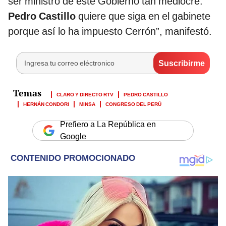
ser ministro de este Gobierno tan mediocre.
Pedro Castillo
quiere que siga en el gabinete
porque así lo ha impuesto Cerrón”, manifestó.
CLARO Y DIRECTO RTV
PEDRO CASTILLO
HERNÁN CONDORI
MINSA
CONGRESO DEL PERÚ
Prefiero a La República en
Google