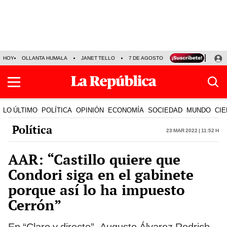
HOY
OLLANTA HUMALA
JANET TELLO
7 DE AGOSTO
TINKA RESULTADOS
LO ÚLTIMO
POLÍTICA
OPINIÓN
ECONOMÍA
SOCIEDAD
MUNDO
CIE
Política
23 Mar 2022 | 11:52 h
AAR: “Castillo quiere que
Condori siga en el gabinete
porque así lo ha impuesto
Cerrón”