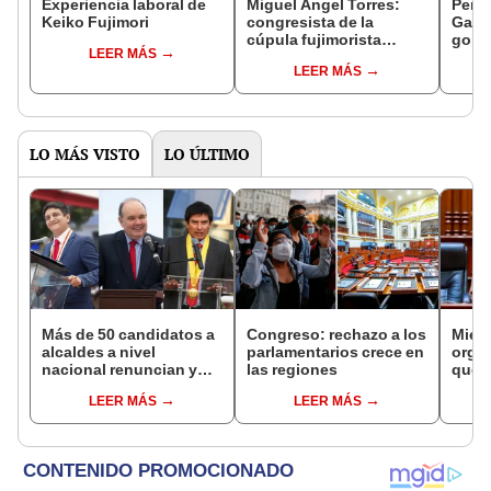
Experiencia laboral de
Miguel Ángel Torres:
Perfi
Keiko Fujimori
congresista de la
Gabin
cúpula fujimorista
gobi
LEER MÁS
controlará el primer año
Fujim
LEER MÁS
del Senado
LO MÁS VISTO
LO ÚLTIMO
Más de 50 candidatos a
Congreso: rechazo a los
Miem
alcaldes a nivel
parlamentarios crece en
organ
nacional renuncian y
las regiones
queda
dan paso a la reelección
del 
LEER MÁS
LEER MÁS
encubierta