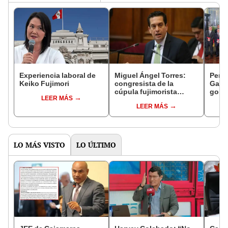
Experiencia laboral de
Miguel Ángel Torres:
Perfi
Keiko Fujimori
congresista de la
Gabin
cúpula fujimorista
gobi
LEER MÁS
controlará el primer año
Fujim
LEER MÁS
del Senado
LO MÁS VISTO
LO ÚLTIMO