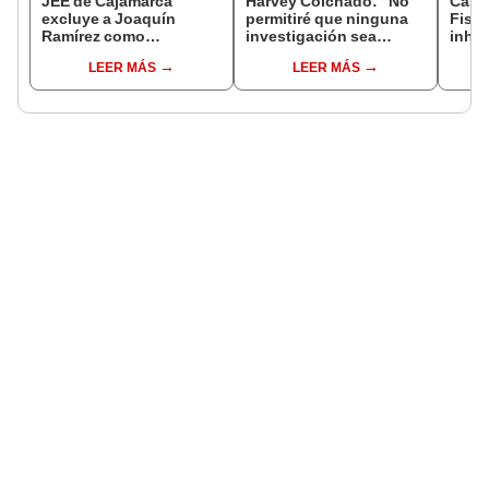
JEE de Cajamarca
Harvey Colchado: “No
Caso
excluye a Joaquín
permitiré que ninguna
Fisca
Ramírez como
investigación sea
inhab
candidato a gobernador
utilizada como presión
exco
LEER MÁS
LEER MÁS
regional por ocultar
política”
fujim
sentencia
Cord