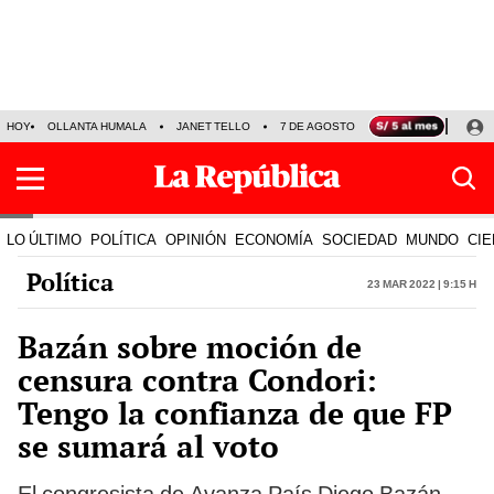
HOY
OLLANTA HUMALA
JANET TELLO
7 DE AGOSTO
TINKA RESULTADOS
LO ÚLTIMO
POLÍTICA
OPINIÓN
ECONOMÍA
SOCIEDAD
MUNDO
CIE
Política
23 Mar 2022 | 9:15 h
Bazán sobre moción de
censura contra Condori:
Tengo la confianza de que FP
se sumará al voto