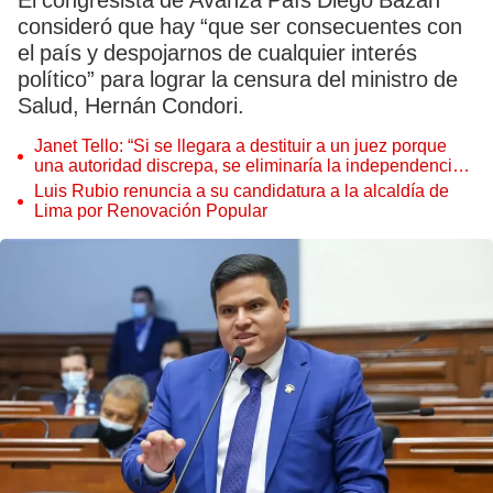
El congresista de Avanza País Diego Bazán
consideró que hay “que ser consecuentes con
el país y despojarnos de cualquier interés
político” para lograr la censura del ministro de
Salud, Hernán Condori.
Janet Tello: “Si se llegara a destituir a un juez porque
una autoridad discrepa, se eliminaría la independencia
judicial”
Luis Rubio renuncia a su candidatura a la alcaldía de
Lima por Renovación Popular