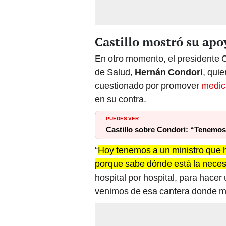
Castillo mostró su apo
En otro momento, el presidente C
de Salud,
Hernán Condori
, qui
cuestionado por promover
medic
en su contra.
PUEDES VER:
Castillo sobre Condori: “Tenemos 
“
Hoy tenemos a un ministro que ha
porque sabe dónde está la neces
hospital por hospital, para hacer
venimos de esa cantera donde m