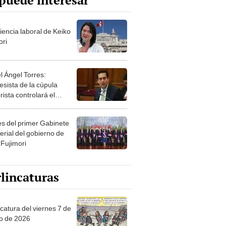
puede interesar
iencia laboral de Keiko
ori
l Ángel Torres:
esista de la cúpula
rista controlará el
r año del Senado
les del primer Gabinete
erial del gobierno de
 Fujimori
lincaturas
catura del viernes 7 de
o de 2026