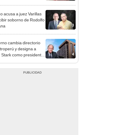
adrugada
o acusa a juez Varillas
cibir soborno de Rodolfo
3
ana
rno cambia directorio
troperú y designa a
4
r Stark como presidente
 empresa estatal