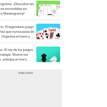
rgrama: ¡Descubre las
ras escondidas en
ro Mastergrama!
rio: El legendario juego
rtas que nunca pasa de
 Organiza el mazo y
stra tu habilidad.
z: El rey de los juegos
trategia. Mueve tus
, anticipa al rival y
gue el jaque mate.