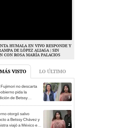
NTA HUMALA EN VIVO RESPONDE Y
RAMPA DE LÓPEZ ALIAGA | SIN
N CON ROSA MARÍA PALACIOS
 MÁS VISTO
LO ÚLTIMO
 Fujimori no descarta
obierno pida la
1
dición de Betssy
z: "Está dentro de
ras facultades"
rno otorgó salvo
cto a Betssy Chávez y
2
istra viajó a México en