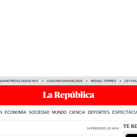
NUANO RESULTADOS HOY
CASO MOCHASUELDOS
MIGUEL TORRES
LEY PU
N
ECONOMÍA
SOCIEDAD
MUNDO
CIENCIA
DEPORTES
ESPECTÁCU
TE R
14 Feb 2022 | 21:44 h