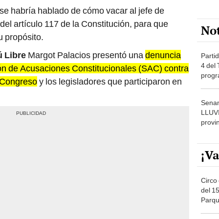
 se habría hablado de cómo vacar al jefe de
el artículo 117 de la Constitución, para que
No
u propósito.
ú Libre
Margot Palacios presentó una
denuncia
Partid
4 del
ión de Acusaciones Constitucionales (SAC) contra
progr
l Congreso
y los legisladores que participaron en
dónde
Senam
LLUV
provi
¡Va
Circo 
del 15
Parqu
Migue