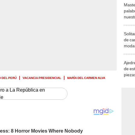
Maste
palab
nuest
Solita
de ca
moda.
demue
Ajedre
de es
piezas
 DEL PERÚ
VACANCIA PRESIDENCIAL
MARÍA DEL CARMEN ALVA
consi
ero a La República en
le