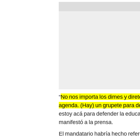
“
No nos importa los dimes y direte
agenda. (Hay) un grupete para des
estoy acá para defender la educa
manifestó a la prensa.
El mandatario habría hecho refere