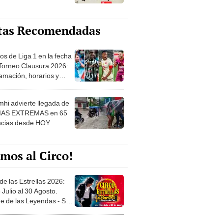
tas Recomendadas
os de Liga 1 en la fecha
 Torneo Clausura 2026:
amación, horarios y
 ver
hi advierte llegada de
IAS EXTREMAS en 65
ncias desde HOY
mos al Circo!
de las Estrellas 2026:
 Julio al 30 Agosto.
e de las Leyendas - San
l