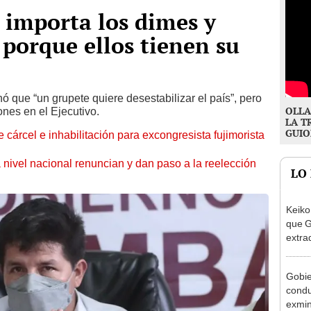
s importa los dimes y
, porque ellos tienen su
ó que “un grupete quiere desestabilizar el país”, pero
OLLA
ones en el Ejecutivo.
LA T
GUIO
 cárcel e inhabilitación para excongresista fujimorista
 nivel nacional renuncian y dan paso a la reelección
LO
Keiko
que G
extra
Cháve
nuest
Gobie
condu
exmin