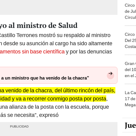
Circo
de Jul
Círcul
yo al ministro de Salud
Circo
astillo Terrones mostró su respaldo al ministro
Del 2
en desde su asunción al cargo ha sido altamente
Costa
amentos sin base científica
y por las denuncias
Gran 
del 10
en el
a un ministro que ha venido de la chacra”
 venido de la chacra, del último rincón del país,
La Ca
idad y va a recorrer conmigo posta por posta
,
17 de 
Mega 
 una alianza de la posta con la escuela, porque
ás se necesita”, expresó
Ju