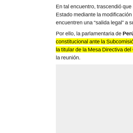
En tal encuentro, trascendió que
Estado mediante la modificación d
encuentren una “salida legal” a s
Por ello, la parlamentaria de
Per
constitucional ante la Subcomis
la titular de la Mesa Directiva de
la reunión.