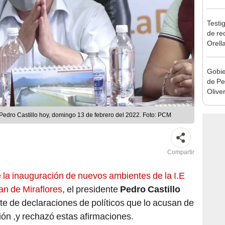
la m
Testig
de re
Orell
Gobie
de Pe
Olive
de la
 Pedro Castillo hoy, domingo 13 de febrero del 2022. Foto: PCM
Compartir
 la inauguración de nuevos ambientes de la I.E
n de Miraflores
, el presidente
Pedro Castillo
te de declaraciones de políticos que lo acusan de
ón ,y rechazó estas afirmaciones.