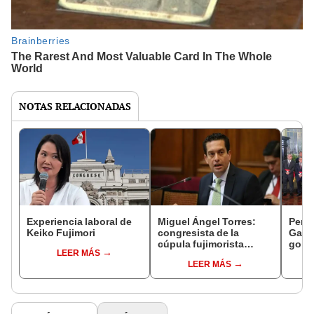
NOTAS RELACIONADAS
Experiencia laboral de
Miguel Ángel Torres:
Perfi
Keiko Fujimori
congresista de la
Gabin
cúpula fujimorista
gobi
LEER MÁS
controlará el primer año
Fujim
LEER MÁS
del Senado