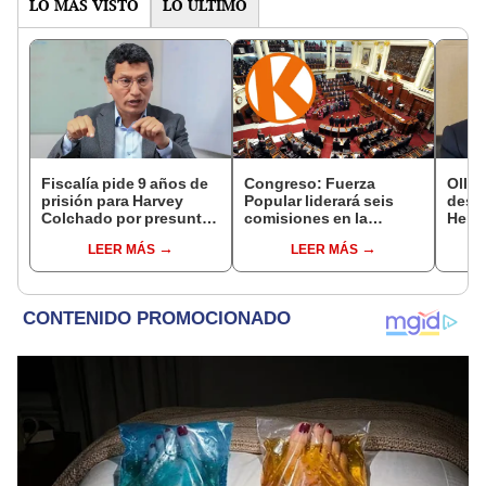
LO MÁS VISTO
LO ÚLTIMO
Fiscalía pide 9 años de
Congreso: Fuerza
Ollan
prisión para Harvey
Popular liderará seis
destr
Colchado por presunta
comisiones en la
Hered
negociación
Cámara de Diputados
el 20
LEER MÁS
LEER MÁS
incompatible y falsedad
ideológica