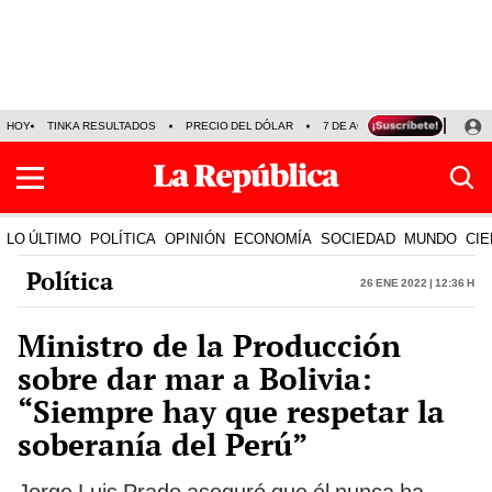
HOY
TINKA RESULTADOS
PRECIO DEL DÓLAR
7 DE AGOSTO
OLLANTA H
LO ÚLTIMO
POLÍTICA
OPINIÓN
ECONOMÍA
SOCIEDAD
MUNDO
CIE
Política
26 Ene 2022 | 12:36 h
Ministro de la Producción
sobre dar mar a Bolivia:
“Siempre hay que respetar la
soberanía del Perú”