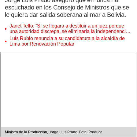
Jorge Luis Prado aseguró que él nunca ha
escuchado en los Consejo de Ministros que se
le quiera dar salida soberana al mar a Bolivia.
Janet Tello: “Si se llegara a destituir a un juez porque
una autoridad discrepa, se eliminaría la independencia
judicial”
Luis Rubio renuncia a su candidatura a la alcaldía de
Lima por Renovación Popular
Ministro de la Producción, Jorge Luis Prado. Foto: Produce