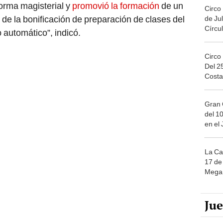
orma magisterial y
promovió la formación
de un
Circo
de la bonificación de preparación de clases del
de Jul
Círcul
 automático”, indicó.
Circo
Del 2
Costa
Gran 
del 10
en el
La Ca
17 de 
Mega 
Ju