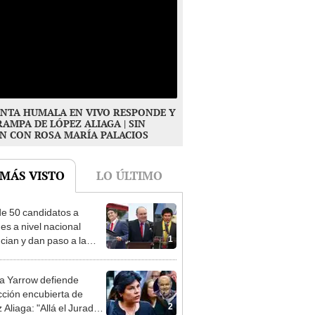
NTA HUMALA EN VIVO RESPONDE Y
RAMPA DE LÓPEZ ALIAGA | SIN
N CON ROSA MARÍA PALACIOS
 MÁS VISTO
LO ÚLTIMO
e 50 candidatos a
des a nivel nacional
1
cian y dan paso a la
cción encubierta
 Yarrow defiende
cción encubierta de
2
 Aliaga: "Allá el Jurado