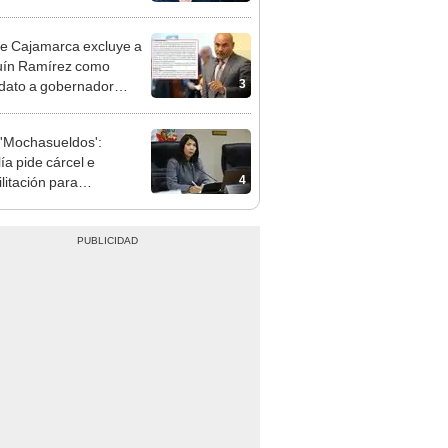
e deja sacar la vuelta"
e Cajamarca excluye a
uín Ramírez como
3
dato a gobernador
nal por ocultar sentencia
'Mochasueldos':
ía pide cárcel e
4
litación para
gresista fujimorista
 Cordero Jon Tay