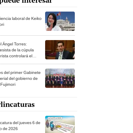
puede interesar
iencia laboral de Keiko
ori
l Ángel Torres:
esista de la cúpula
rista controlará el
r año del Senado
les del primer Gabinete
erial del gobierno de
 Fujimori
lincaturas
ncatura del jueves 6 de
o de 2026