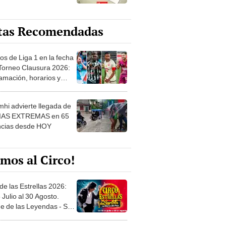
tas Recomendadas
os de Liga 1 en la fecha
 Torneo Clausura 2026:
amación, horarios y
 ver
hi advierte llegada de
IAS EXTREMAS en 65
ncias desde HOY
mos al Circo!
de las Estrellas 2026:
 Julio al 30 Agosto.
e de las Leyendas - San
l