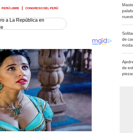
Maste
PERÚ LIBRE
CONGRESO DEL PERÚ
palab
nuest
ero a La República en
le
Solita
de ca
moda.
demue
Ajedre
de es
piezas
consi