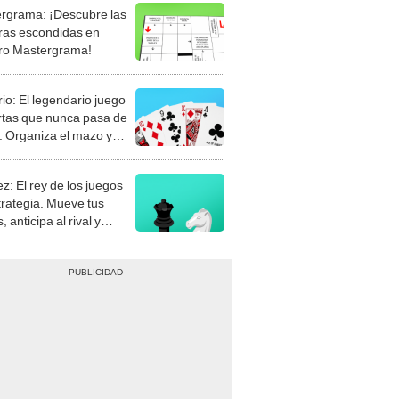
rgrama: ¡Descubre las
ras escondidas en
ro Mastergrama!
rio: El legendario juego
rtas que nunca pasa de
 Organiza el mazo y
stra tu habilidad.
z: El rey de los juegos
trategia. Mueve tus
, anticipa al rival y
gue el jaque mate.