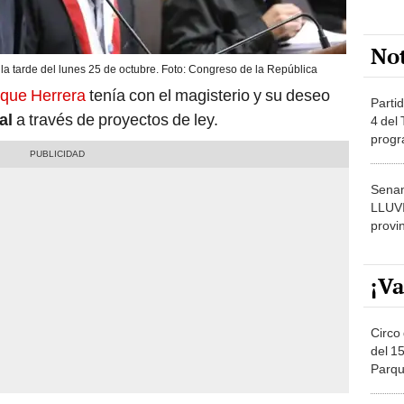
No
 la tarde del lunes 25 de octubre. Foto: Congreso de la República
 que Herrera
tenía con el magisterio y su deseo
Partid
al
a través de proyectos de ley.
4 del
progr
dónde
Senam
LLUV
provi
¡Va
Circo 
del 15
Parqu
Migue