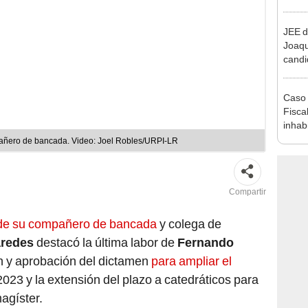
que s
JEE d
Joaq
candi
regio
Caso 
Fiscal
inhabi
excon
añero de bancada. Video: Joel Robles/URPI-LR
María
Compartir
da de su compañero de bancada
y colega de
aredes
destacó la última labor de
Fernando
n y aprobación del dictamen
para ampliar el
2023 y la extensión del plazo a catedráticos para
agíster.