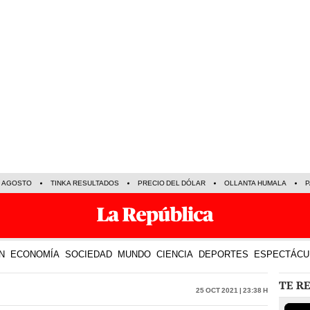
E AGOSTO
TINKA RESULTADOS
PRECIO DEL DÓLAR
OLLANTA HUMALA
P
N
ECONOMÍA
SOCIEDAD
MUNDO
CIENCIA
DEPORTES
ESPECTÁCU
TE R
25 Oct 2021 | 23:38 h