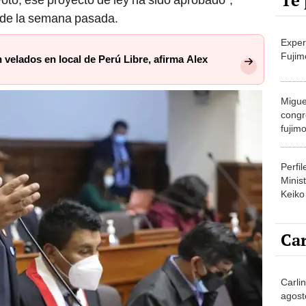
Te 
 de la semana pasada.
Exper
Fujim
velados en local de Perú Libre, afirma Alex
Migue
congr
fujimo
prime
Perfi
Minist
Keiko
Car
Carli
agost