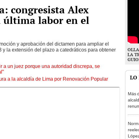
: congresista Alex
 última labor en el
omoción y aprobación del dictamen para ampliar el
OLLA
3 y la extensión del plazo a catedráticos para obtener
LA T
GUIO
tuir a un juez porque una autoridad discrepa, se
l”
LO
ura a la alcaldía de Lima por Renovación Popular
Más d
alcal
renun
reele
Norma
reele
López