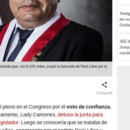
reele
Testig
de re
Orell
JEE d
Joaq
candi
regio
esista que, con 6.105 votos, ocupó la bancada de Perú Libre por la
Compartir
l pleno en el Congreso por el
voto de confianza
,
arlamento, Lady Camones,
detuvo la junta para
gislador
. Luego se conocería que se trataba de