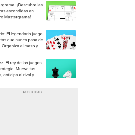
rgrama: ¡Descubre las
ras escondidas en
ro Mastergrama!
rio: El legendario juego
rtas que nunca pasa de
 Organiza el mazo y
stra tu habilidad.
z: El rey de los juegos
trategia. Mueve tus
, anticipa al rival y
gue el jaque mate.