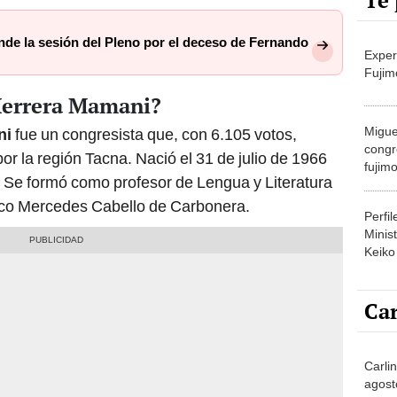
Te 
nde la sesión del Pleno por el deceso de Fernando
Exper
Fujim
Herrera Mamani?
Migue
ni
fue un congresista que, con 6.105 votos,
congr
r la región Tacna. Nació el 31 de julio de 1966
fujimo
. Se formó como profesor de Lengua y Literatura
prime
gico Mercedes Cabello de Carbonera.
Perfi
Minist
Keiko
Car
Carlin
agost