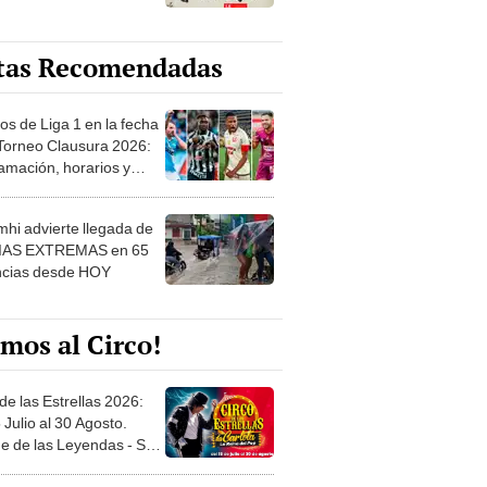
tas Recomendadas
os de Liga 1 en la fecha
 Torneo Clausura 2026:
amación, horarios y
 ver
hi advierte llegada de
IAS EXTREMAS en 65
ncias desde HOY
mos al Circo!
de las Estrellas 2026:
 Julio al 30 Agosto.
e de las Leyendas - San
l