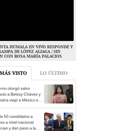
NTA HUMALA EN VIVO RESPONDE Y
RAMPA DE LÓPEZ ALIAGA | SIN
N CON ROSA MARÍA PALACIOS
 MÁS VISTO
LO ÚLTIMO
rno otorgó salvo
cto a Betssy Chávez y
1
istra viajó a México en
adrugada
e 50 candidatos a
des a nivel nacional
2
cian y dan paso a la