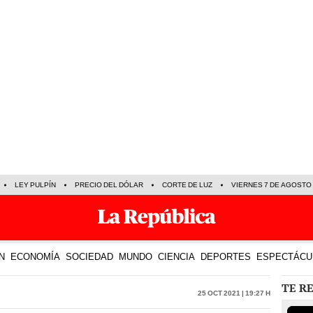
LEY PULPÍN
PRECIO DEL DÓLAR
CORTE DE LUZ
VIERNES 7 DE AGOSTO
N
ECONOMÍA
SOCIEDAD
MUNDO
CIENCIA
DEPORTES
ESPECTÁCU
TE R
25 Oct 2021 | 19:27 h