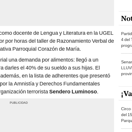
No
como docente de Lengua y Literatura en la UGEL
Partid
4 del
or por horas del taller de Razonamiento Verbal de
progr
cativa Parroquial Corazón de María.
dónde
rial una demanda por alimentos: llegó a un
Senam
a darles el 40% de su sueldo a sus hijas. El
LLUV
provi
 además, en la lista de adherentes que presentó
 por la Amnistía y Derechos Fundamentales
organización terrorista
Sendero Luminoso
.
¡Va
Circo 
del 15
Parqu
Migue