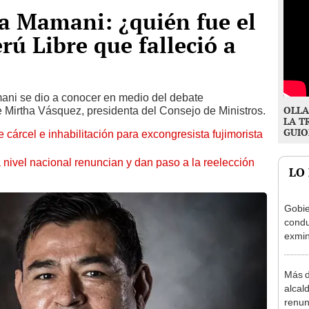
a Mamani: ¿quién fue el
rú Libre que falleció a
ni se dio a conocer en medio del debate
OLLA
e Mirtha Vásquez, presidenta del Consejo de Ministros.
LA T
GUIO
 cárcel e inhabilitación para excongresista fujimorista
 nivel nacional renuncian y dan paso a la reelección
LO
Gobie
condu
exmin
la m
Más d
alcal
renun