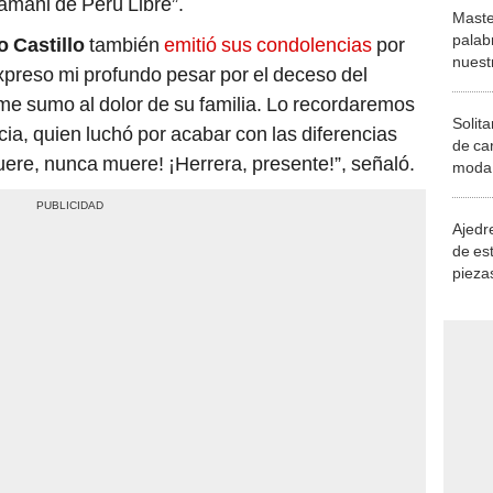
mani de Perú Libre”.
Maste
palab
 Castillo
también
emitió sus condolencias
por
nuest
xpreso mi profundo pesar por el deceso del
me sumo al dolor de su familia. Lo recordaremos
Solita
a, quien luchó por acabar con las diferencias
de ca
ere, nunca muere! ¡Herrera, presente!”, señaló.
moda.
demue
Ajedre
de es
piezas
consi