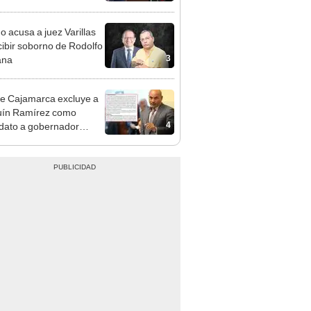
cción encubierta
o acusa a juez Varillas
cibir soborno de Rodolfo
3
ana
e Cajamarca excluye a
uín Ramírez como
4
dato a gobernador
nal por ocultar sentencia