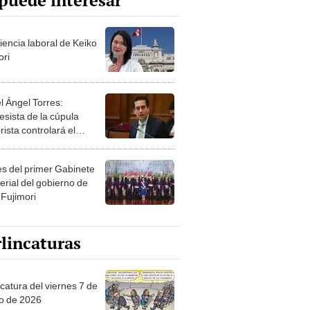
puede interesar
iencia laboral de Keiko
ori
l Ángel Torres:
esista de la cúpula
rista controlará el
r año del Senado
les del primer Gabinete
erial del gobierno de
 Fujimori
lincaturas
catura del viernes 7 de
o de 2026