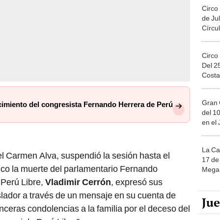
Circo
de Jul
Círcul
Circo
Del 2
Costa
Gran 
ecimiento del congresista Fernando Herrera de Perú
del 10
en el
La Ca
 del Carmen Alva, suspendió la sesión hasta el
17 de 
ico la muerte del parlamentario Fernando
Mega 
 Perú Libre,
Vladimir Cerrón
, expresó sus
islador a través de un mensaje en su cuenta de
Ju
nceras condolencias a la familia por el deceso del