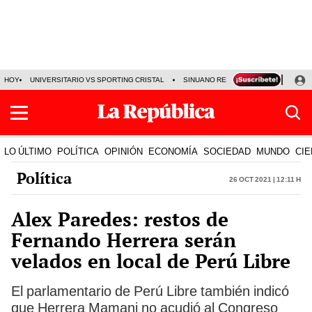
HOY
UNIVERSITARIO VS SPORTING CRISTAL
SINUANO RESULTADOS HOY
CA
LO ÚLTIMO
POLÍTICA
OPINIÓN
ECONOMÍA
SOCIEDAD
MUNDO
CIE
Política
26 Oct 2021 | 12:11 h
Alex Paredes: restos de
Fernando Herrera serán
velados en local de Perú Libre
El parlamentario de Perú Libre también indicó
que Herrera Mamani no acudió al Congreso