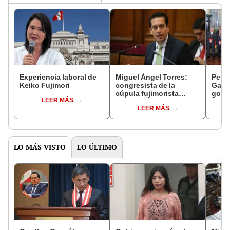
Experiencia laboral de
Miguel Ángel Torres:
Perfi
Keiko Fujimori
congresista de la
Gabin
cúpula fujimorista
gobi
LEER MÁS
controlará el primer año
Fujim
LEER MÁS
del Senado
LO MÁS VISTO
LO ÚLTIMO