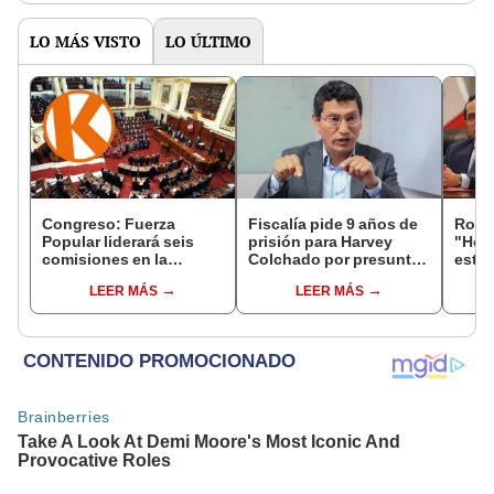
LO MÁS VISTO
LO ÚLTIMO
Congreso: Fuerza
Fiscalía pide 9 años de
Robe
Popular liderará seis
prisión para Harvey
"Hem
comisiones en la
Colchado por presunta
estra
Cámara de Diputados
negociación
la le
LEER MÁS
LEER MÁS
incompatible y falsedad
conoc
ideológica