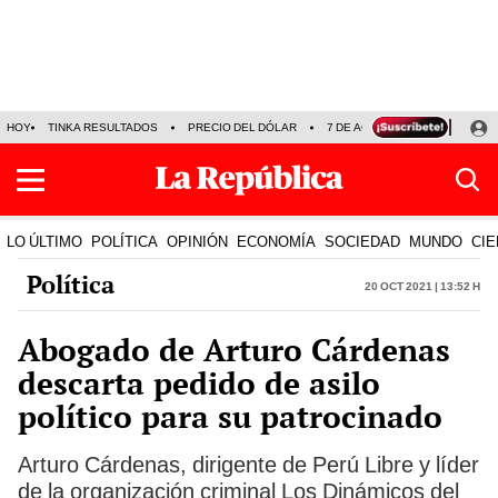
HOY
TINKA RESULTADOS
PRECIO DEL DÓLAR
7 DE AGOSTO
OLLANTA H
LO ÚLTIMO
POLÍTICA
OPINIÓN
ECONOMÍA
SOCIEDAD
MUNDO
CIE
Política
20 Oct 2021 | 13:52 h
Abogado de Arturo Cárdenas
descarta pedido de asilo
político para su patrocinado
Arturo Cárdenas, dirigente de Perú Libre y líder
de la organización criminal Los Dinámicos del