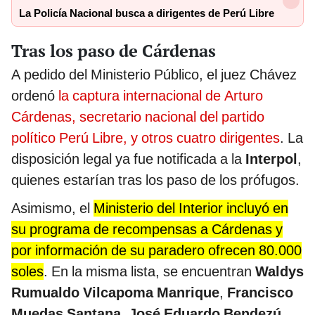
La Policía Nacional busca a dirigentes de Perú Libre
Tras los paso de Cárdenas
A pedido del Ministerio Público, el juez Chávez
ordenó
la captura internacional de Arturo
Cárdenas, secretario nacional del partido
político Perú Libre, y otros cuatro dirigentes
. La
disposición legal ya fue notificada a la
Interpol
,
quienes estarían tras los paso de los prófugos.
Asimismo, el
Ministerio del Interior incluyó en
su programa de recompensas a Cárdenas y
por información de su paradero ofrecen 80.000
soles
. En la misma lista, se encuentran
Waldys
Rumualdo Vilcapoma Manrique
,
Francisco
Muedas Santana
,
José Eduardo Bendezú