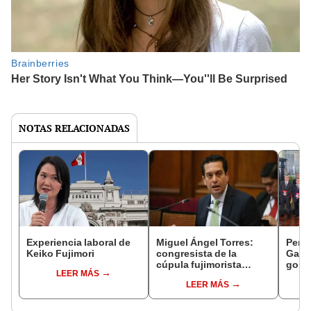
NOTAS RELACIONADAS
Experiencia laboral de
Miguel Ángel Torres:
Perfi
Keiko Fujimori
congresista de la
Gabin
cúpula fujimorista
gobi
LEER MÁS
controlará el primer año
Fujim
LEER MÁS
del Senado