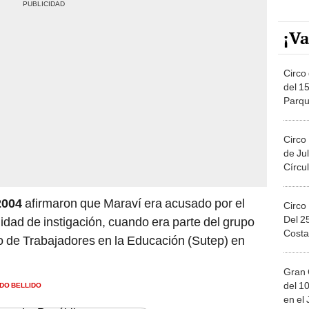
¡Va
Circo 
del 15
Parqu
Migue
Circo
de Jul
Círcul
2004
afirmaron que Maraví era acusado por el
Circo
Del 2
lidad de instigación, cuando era parte del grupo
Costa
rio de Trabajadores en la Educación (Sutep) en
Gran 
DO BELLIDO
del 10
en el