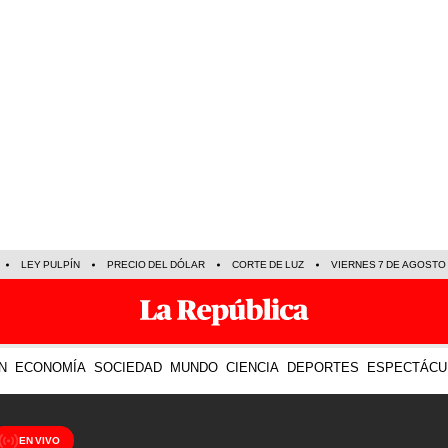
LEY PULPÍN
PRECIO DEL DÓLAR
CORTE DE LUZ
VIERNES 7 DE AGOSTO
N
ECONOMÍA
SOCIEDAD
MUNDO
CIENCIA
DEPORTES
ESPECTÁCU
EN VIVO