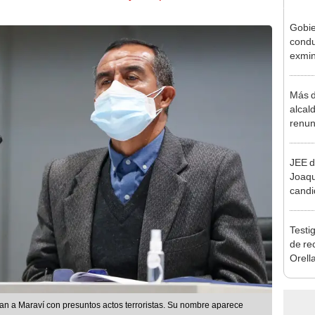
Gobie
condu
exmin
la m
Más d
alcal
renun
reele
JEE d
Joaq
candi
regio
Testig
de re
Orell
ran a Maraví con presuntos actos terroristas. Su nombre aparece