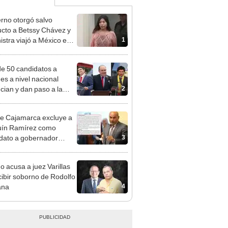
rno otorgó salvo
cto a Betssy Chávez y
1
istra viajó a México en
adrugada
e 50 candidatos a
des a nivel nacional
2
cian y dan paso a la
cción encubierta
e Cajamarca excluye a
uín Ramírez como
3
dato a gobernador
nal por ocultar sentencia
o acusa a juez Varillas
cibir soborno de Rodolfo
4
ana