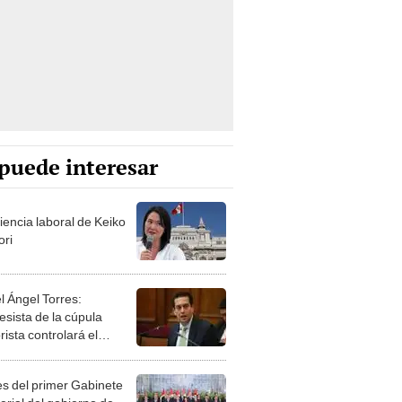
puede interesar
iencia laboral de Keiko
ori
l Ángel Torres:
esista de la cúpula
rista controlará el
r año del Senado
les del primer Gabinete