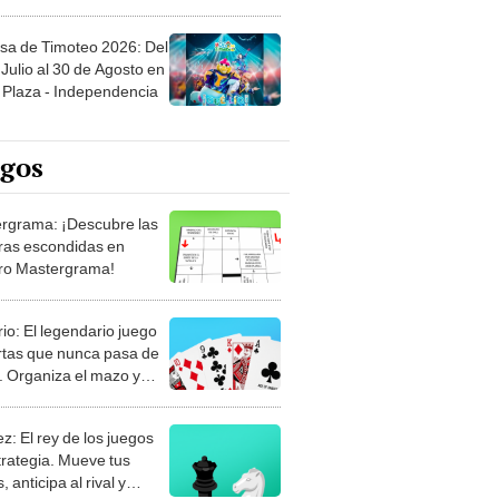
sa de Timoteo 2026: Del
Julio al 30 de Agosto en
Plaza - Independencia
egos
rgrama: ¡Descubre las
ras escondidas en
ro Mastergrama!
rio: El legendario juego
rtas que nunca pasa de
 Organiza el mazo y
stra tu habilidad.
z: El rey de los juegos
trategia. Mueve tus
, anticipa al rival y