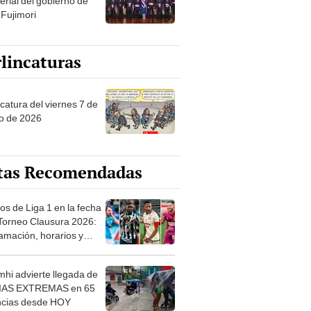
erial del gobierno de
 Fujimori
lincaturas
catura del viernes 7 de
o de 2026
tas Recomendadas
os de Liga 1 en la fecha
 Torneo Clausura 2026:
amación, horarios y
 ver
hi advierte llegada de
IAS EXTREMAS en 65
ncias desde HOY