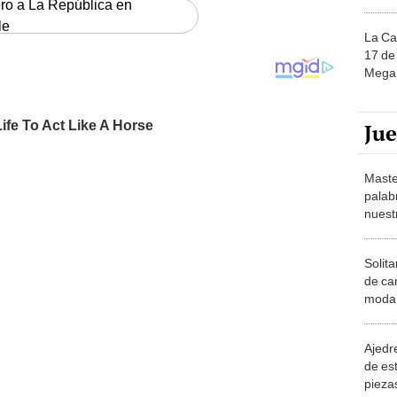
ero a La República en
le
La Ca
17 de 
Mega 
Ju
Maste
palab
nuest
Solita
de ca
moda.
demue
Ajedre
de es
piezas