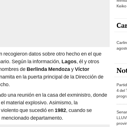
Minist
Keiko
Car
Carlin
agost
n recogieron datos sobre otro hecho en el que
ario. Según la información,
Lagos
, él y otros
No
 nombres de
Berlinda Mendoza
y
Víctor
namita en la puerta principal de la Dirección de
ucho.
Partid
4 del
ado una reunión en la casa del exministro, donde
progr
el material explosivo. Asimismo, la
dónde
 violento que sucedió en
1982
, cuando se
Senam
 el mencionado departamento.
LLUV
provi