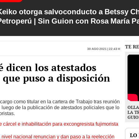
Keiko otorga salvoconducto a Betssy C
Petroperú | Sin Guion con Rosa María P
TE R
30 Ago 2021 | 22:43 h
é dicen los atestados
s que puso a disposición
cargo como titular en la cartera de Trabajo tras reunión
OLLA
, luego de la publicación de atestados policiales que lo
LA T
oristas.
GUIO
 cárcel e inhabilitación para excongresista fujimorista
LO
 nivel nacional renuncian y dan paso a la reelección