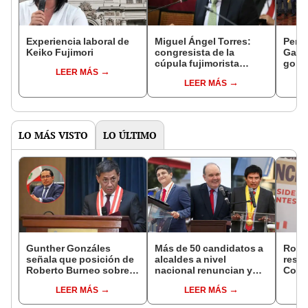
Experiencia laboral de
Miguel Ángel Torres:
Perfi
Keiko Fujimori
congresista de la
Gabin
cúpula fujimorista
gobi
LEER MÁS
controlará el primer año
Fujim
LEER MÁS
del Senado
LO MÁS VISTO
LO ÚLTIMO
Gunther Gonzáles
Más de 50 candidatos a
Robe
señala que posición de
alcaldes a nivel
respo
Roberto Burneo sobre
nacional renuncian y
Cong
reelección de López
dan paso a la reelección
reele
LEER MÁS
LEER MÁS
Aliaga no representan al
encubierta
de al
JNE