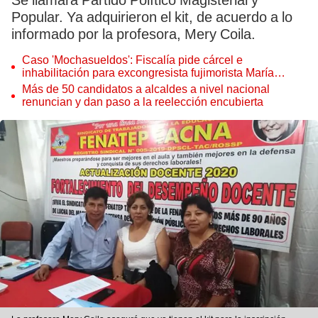
Se llamará Partido Político Magisterial y
Popular. Ya adquirieron el kit, de acuerdo a lo
informado por la profesora, Mery Coila.
Caso 'Mochasueldos': Fiscalía pide cárcel e
inhabilitación para excongresista fujimorista María
Cordero Jon Tay
Más de 50 candidatos a alcaldes a nivel nacional
renuncian y dan paso a la reelección encubierta