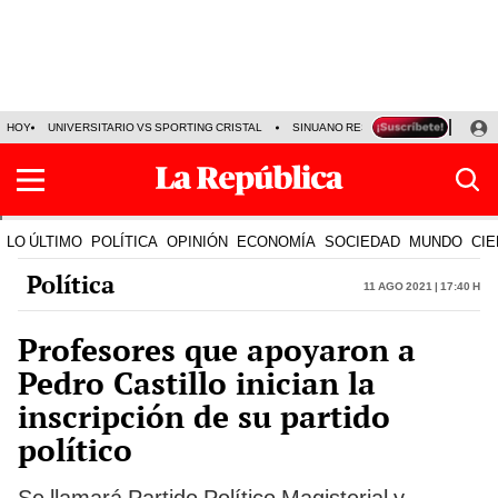
HOY
UNIVERSITARIO VS SPORTING CRISTAL
SINUANO RESULTADOS HOY
CA
LO ÚLTIMO
POLÍTICA
OPINIÓN
ECONOMÍA
SOCIEDAD
MUNDO
CIE
Política
11 Ago 2021 | 17:40 h
Profesores que apoyaron a
Pedro Castillo inician la
inscripción de su partido
político