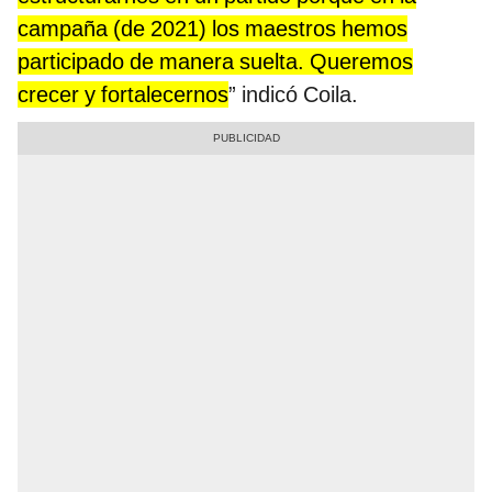
campaña (de 2021) los maestros hemos
participado de manera suelta. Queremos
crecer y fortalecernos
” indicó Coila.